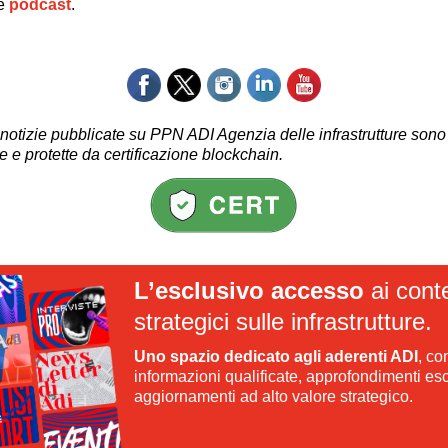
ne
podcast
.
 notizie pubblicate su PPN ADI Agenzia delle infrastrutture sono
te e protette da
certificazione blockchain.
L’esclusivo accesso
ai cont
strategici sulle infrastrutture.
Uno spazio dedicato agli aderenti ADI
, co
informazioni qualificate, approfondimenti esc
aggiornamenti ad alto valore strategico.