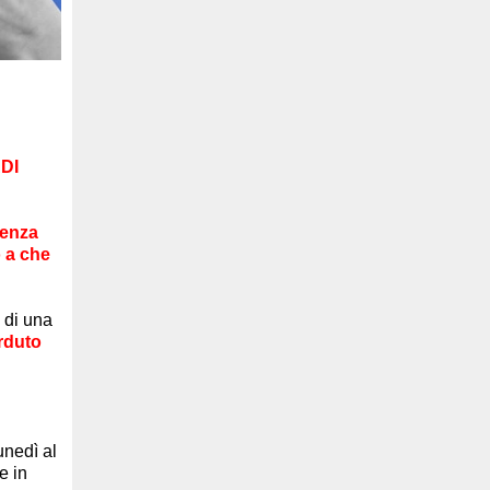
DI
genza
 a che
 di una
rduto
unedì al
e in