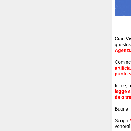
Ciao
Vi
questi s
Agenzia
Cominci
artificia
punto 
Infine, 
legge s
da oltr
Buona l
Scopri
venerdì