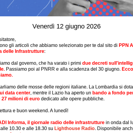
Venerdì 12 giugno 2026
sitatore
,
ono gli articoli che abbiamo selezionato per te dal sito di
PPN A
 delle Infrastrutture
:
amo dal governo, che ha varato i primi
due decreti sull'intelli
le.
Passiamo poi al PNRR e alla scadenza del 30 giugno.
Ecco
siamo.
parliamo delle mosse delle regioni italiane. La Lombardia si dota
ui data center
, mentre il Lazio ha aperto un
bando a fondo pe
e 27 milioni di euro
dedicato alle opere pubbliche.
ettura e buon weekend. A lunedì!
ADI Informa, il giornale radio delle infrastrutture
in onda dal l
 alle 10.30 e alle 18.30 su
Lighthouse Radio
.
D
isponibile anch