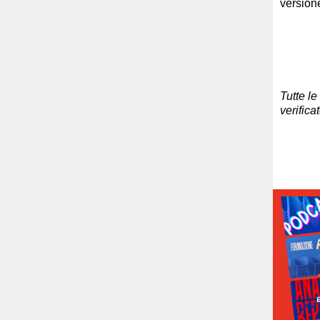
versio
Tutte le
verifica