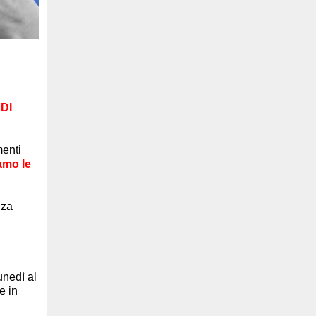
DI
menti
amo le
nza
unedì al
e in