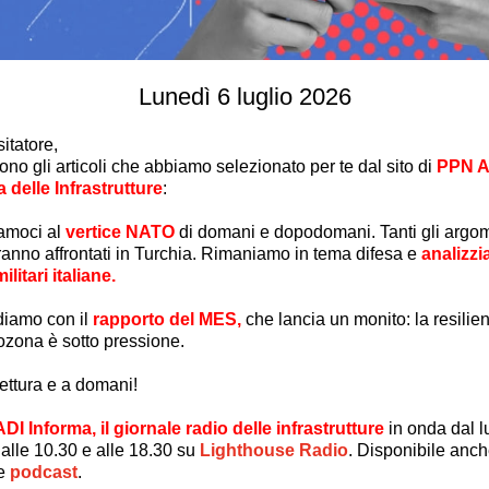
Lunedì 6 luglio 2026
sitatore
,
ono gli articoli che abbiamo selezionato per te dal sito di
PPN A
 delle Infrastrutture
:
amoci al
vertice NATO
di domani e dopodomani. Tanti gli argo
ranno affrontati in Turchia. Rimaniamo in tema difesa e
analizzi
litari italiane.
iamo con il
rapporto del MES,
che lancia un monito: la resilie
rozona è sotto pressione.
ettura e a domani!
ADI Informa, il giornale radio delle infrastrutture
in onda dal l
 alle 10.30 e alle 18.30 su
Lighthouse Radio
.
D
isponibile anch
ne
podcast
.