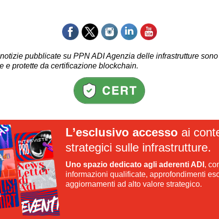
 notizie pubblicate su PPN ADI Agenzia delle infrastrutture sono
te e protette da
certificazione blockchain.
L’esclusivo accesso
ai cont
strategici sulle infrastrutture.
Uno spazio dedicato agli aderenti ADI
, co
informazioni qualificate, approfondimenti esc
aggiornamenti ad alto valore strategico.