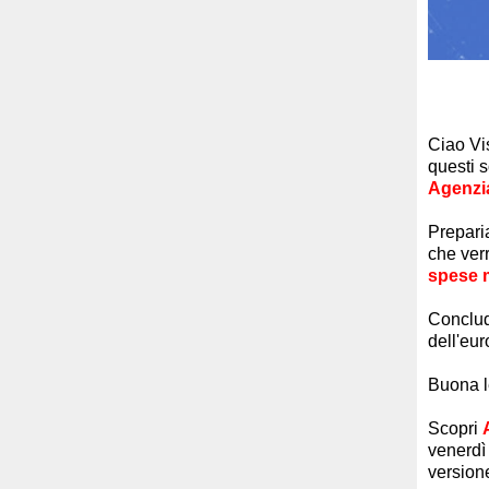
Ciao
Vi
questi s
Agenzia
Prepari
che ver
spese mi
Conclud
dell'eu
Buona l
Scopri
venerdì
versio