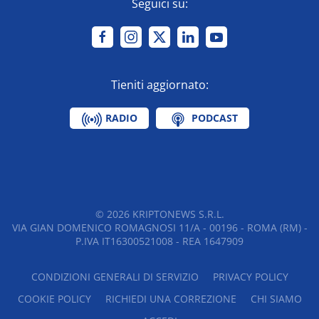
Seguici su:
Tieniti aggiornato:
RADIO
PODCAST
©
2026
KRIPTONEWS S.R.L.
VIA GIAN DOMENICO ROMAGNOSI 11/A - 00196 - ROMA (RM) -
P.IVA IT16300521008 - REA 1647909
CONDIZIONI GENERALI DI SERVIZIO
PRIVACY POLICY
COOKIE POLICY
RICHIEDI UNA CORREZIONE
CHI SIAMO