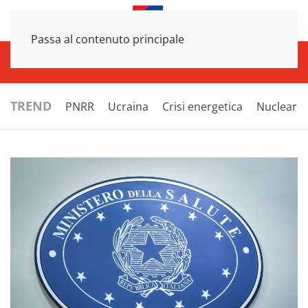
Passa al contenuto principale
INFRASTRUTTURE
ECONOMIA
ESTERI
POLITICA
NEXT
TREND
PNRR
Ucraina
Crisi energetica
Nucleare