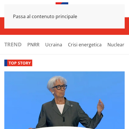
Passa al contenuto principale
INFRASTRUTTURE
ECONOMIA
ESTERI
POLITICA
NEXT
TREND
PNRR
Ucraina
Crisi energetica
Nucleare
TOP STORY