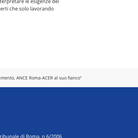
terpretare le esigenze dei
certi che solo lavorando
erimento, ANCE Roma-ACER al suo fianco”
Tribunale di Roma, n 6/2006