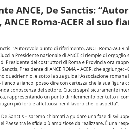
ente ANCE, De Sanctis: “Auto
o, ANCE Roma-ACER al suo fia
nctis: “Autorevole punto di riferimento, ANCE Roma-ACER al 
Ciucci a Presidente nazionale di ANCE ci riempie di orgoglio 
 di Presidente dei costruttori di Roma e Provincia ora rappres
e Sanctis, Presidente di ANCE ROMA – ACER, che aggiunge: 
mo quadriennio, e sotto la sua guida l’Associazione romana
o fianco a fianco, posso dire con certezza che la sua figura
nda conoscenza del settore. Ciucci saprà sicuramente inter
a, rappresentando un punto di riferimento per tutto il compa
uguri più forti e affettuosi per il lavoro che lo aspetta”.
 De Sanctis – saremo chiamati a guidare una fase di svilupp
l Paese tra le sfide più ambiziose da realizzare. È una respo