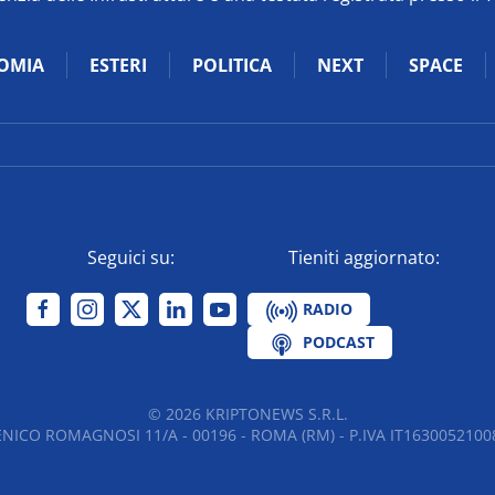
OMIA
ESTERI
POLITICA
NEXT
SPACE
Seguici su:
Tieniti aggiornato:
RADIO
PODCAST
©
2026
KRIPTONEWS S.R.L.
NICO ROMAGNOSI 11/A - 00196 - ROMA (RM) - P.IVA IT16300521008