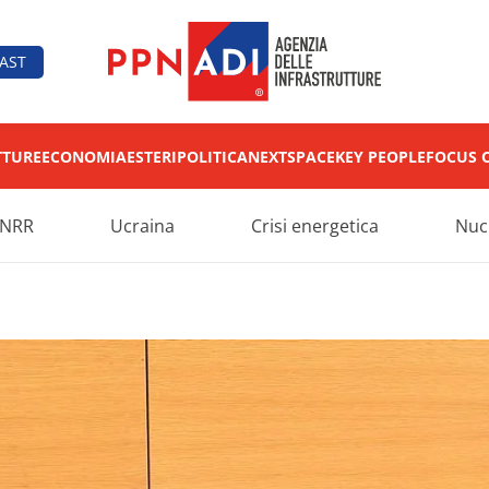
AST
TTURE
ECONOMIA
ESTERI
POLITICA
NEXT
SPACE
KEY PEOPLE
FOCUS 
NRR
Ucraina
Crisi energetica
Nuc