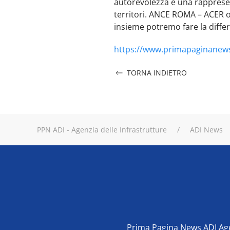
autorevolezza e una rappresent
territori. ANCE ROMA – ACER o
insieme potremo fare la differ
https://www.primapaginanews
TORNA INDIETRO
PPN ADI - Agenzia delle Infrastrutture
ADI News
Prima Pagina News ADI Agen