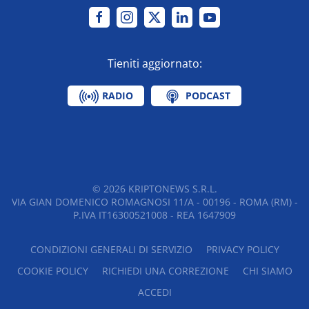
Tieniti aggiornato:
RADIO
PODCAST
©
2026
KRIPTONEWS S.R.L.
VIA GIAN DOMENICO ROMAGNOSI 11/A - 00196 - ROMA (RM) -
P.IVA IT16300521008 - REA 1647909
CONDIZIONI GENERALI DI SERVIZIO
PRIVACY POLICY
COOKIE POLICY
RICHIEDI UNA CORREZIONE
CHI SIAMO
ACCEDI