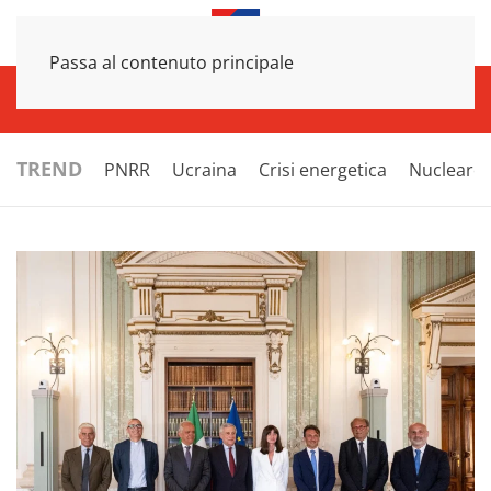
Passa al contenuto principale
INFRASTRUTTURE
ECONOMIA
ESTERI
POLITICA
NEXT
TREND
PNRR
Ucraina
Crisi energetica
Nucleare