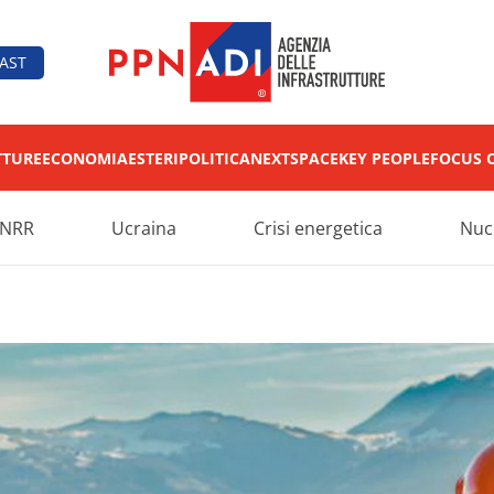
AST
TTURE
ECONOMIA
ESTERI
POLITICA
NEXT
SPACE
KEY PEOPLE
FOCUS 
NRR
Ucraina
Crisi energetica
Nuc