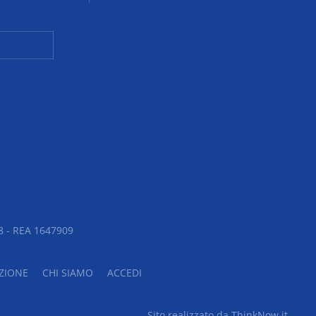
 - REA 1647909
ZIONE
CHI SIAMO
ACCEDI
Sito realizzato da ThinkNow.it