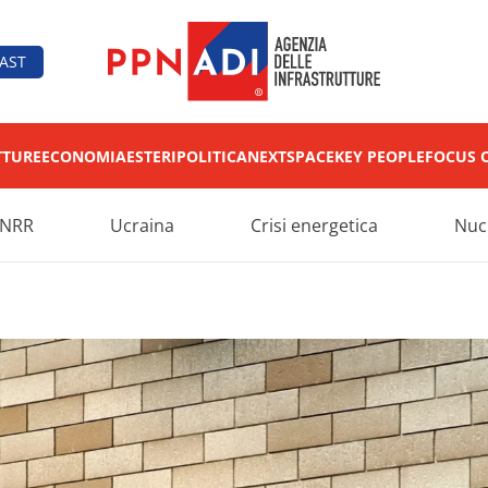
AST
TTURE
ECONOMIA
ESTERI
POLITICA
NEXT
SPACE
KEY PEOPLE
FOCUS 
NRR
Ucraina
Crisi energetica
Nuc