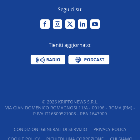
Seguici su:
Tieniti aggiornato:
RADIO
PODCAST
©
2026
KRIPTONEWS S.R.L.
VIA GIAN DOMENICO ROMAGNOSI 11/A - 00196 - ROMA (RM) -
P.IVA IT16300521008 - REA 1647909
CONDIZIONI GENERALI DI SERVIZIO
PRIVACY POLICY
COOKIE POLICY
RICHIEDI UNA CORREZIONE
CHI SIAMO