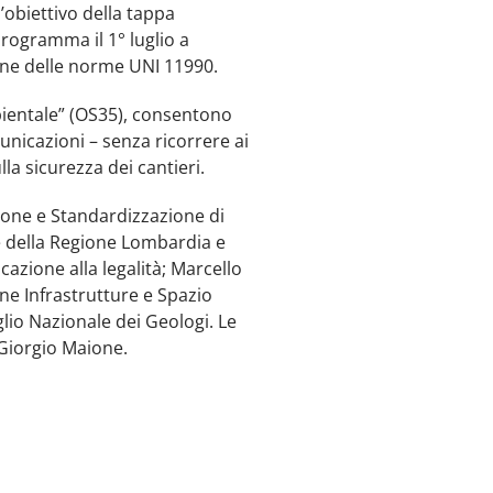
l’obiettivo della tappa
rogramma il 1° luglio a
one delle norme UNI 11990.
mbientale” (OS35), consentono
municazioni – senza ricorrere ai
lla sicurezza dei cantieri.
ione e Standardizzazione di
re della Regione Lombardia e
azione alla legalità; Marcello
one Infrastrutture e Spazio
lio Nazionale dei Geologi. Le
 Giorgio Maione.