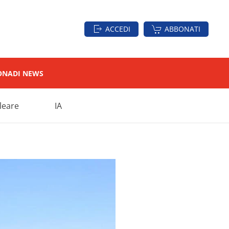
ACCEDI
ABBONATI
ON
ADI NEWS
leare
IA