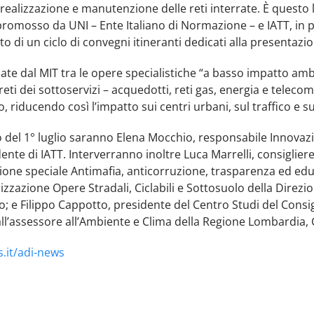
a realizzazione e manutenzione delle reti interrate. È questo 
romosso da UNI – Ente Italiano di Normazione – e IATT, in p
di un ciclo di convegni itineranti dedicati alla presentazi
cate dal MIT tra le opere specialistiche “a basso impatto a
reti dei sottoservizi – acquedotti, reti gas, energia e teleco
o, riducendo così l’impatto sui centri urbani, sul traffico e su
no del 1° luglio saranno Elena Mocchio, responsabile Innovaz
ente di IATT. Interverranno inoltre Luca Marrelli, consiglie
one speciale Antimafia, anticorruzione, trasparenza ed educ
izzazione Opere Stradali, Ciclabili e Sottosuolo della Direzi
; e Filippo Cappotto, presidente del Centro Studi del Consig
all’assessore all’Ambiente e Clima della Regione Lombardia,
.it/adi-news