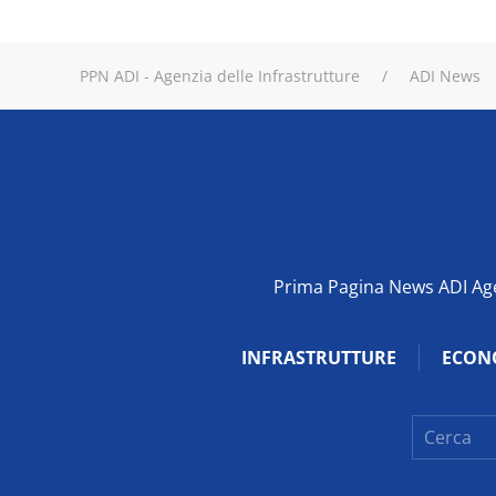
PPN ADI - Agenzia delle Infrastrutture
ADI News
Prima Pagina News ADI Agen
INFRASTRUTTURE
ECON