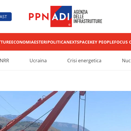
AST
TTURE
ECONOMIA
ESTERI
POLITICA
NEXT
SPACE
KEY PEOPLE
FOCUS 
NRR
Ucraina
Crisi energetica
Nuc