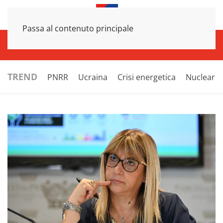
Passa al contenuto principale
INFRASTRUTTURE
ECONOMIA
ESTERI
POLITICA
NEXT
TREND
PNRR
Ucraina
Crisi energetica
Nucleare