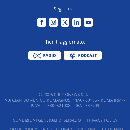
Seguici su:
Tieniti aggiornato:
RADIO
PODCAST
©
2026
KRIPTONEWS S.R.L.
VIA GIAN DOMENICO ROMAGNOSI 11/A - 00196 - ROMA (RM) -
P.IVA IT16300521008 - REA 1647909
CONDIZIONI GENERALI DI SERVIZIO
PRIVACY POLICY
COOKIE POLICY
RICHIEDI UNA CORREZIONE
CHI SIAMO