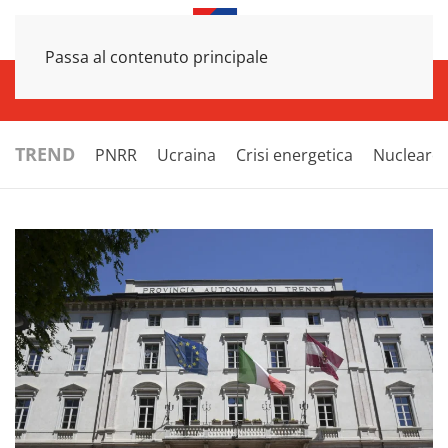
Passa al contenuto principale
INFRASTRUTTURE
ECONOMIA
ESTERI
POLITICA
NEXT
TREND
PNRR
Ucraina
Crisi energetica
Nucleare