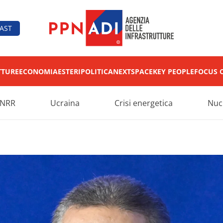
AST
TTURE
ECONOMIA
ESTERI
POLITICA
NEXT
SPACE
KEY PEOPLE
FOCUS 
NRR
Ucraina
Crisi energetica
Nuc