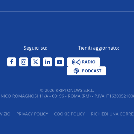
Seguici su:
Tieniti aggiornato:
RADIO
PODCAST
©
2026
KRIPTONEWS S.R.L.
NICO ROMAGNOSI 11/A - 00196 - ROMA (RM) - P.IVA IT16300521008
VIZIO
PRIVACY POLICY
COOKIE POLICY
RICHIEDI UNA CORRE