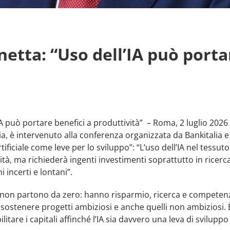
netta: “Uso dell’IA può porta
IA può portare benefici a produttività” – Roma, 2 luglio 2026
ia, è intervenuto alla conferenza organizzata da Bankitalia e
rtificiale come leve per lo sviluppo”: “L’uso dell’IA nel tessu
vità, ma richiederà ingenti investimenti soprattutto in ricer
ni incerti e lontani”.
a “non partono da zero: hanno risparmio, ricerca e competen
sostenere progetti ambiziosi e anche quelli non ambiziosi. 
tare i capitali affinché l’IA sia davvero una leva di sviluppo 