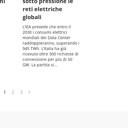
mi
sotto pressione le
reti elettriche
globali
L’IEA prevede che entro il
2030 i consumi elettrici
mondiali dei Data Center
raddoppieranno, superando i
945 TWh. L’Italia ha già
ricevuto oltre 300 richieste di
connessione per più di 50
GW. La partita si…
1
2
3