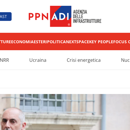
AST
TTURE
ECONOMIA
ESTERI
POLITICA
NEXT
SPACE
KEY PEOPLE
FOCUS 
NRR
Ucraina
Crisi energetica
Nuc