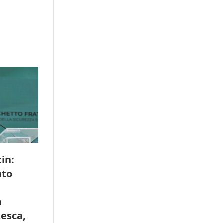
in:
to
a
zesca,