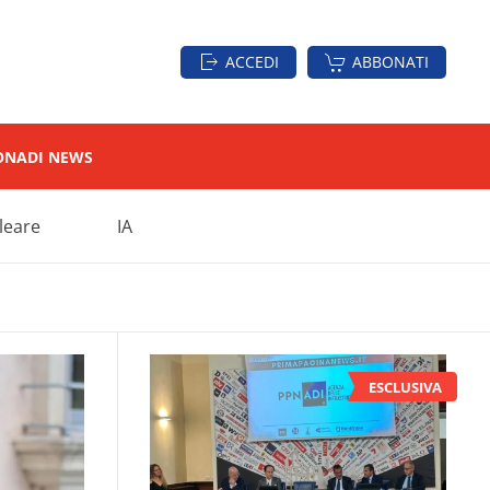
ACCEDI
ABBONATI
ON
ADI NEWS
leare
IA