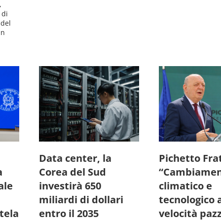
,
 di
 del
un
Data center, la
Pichetto Frat
a
Corea del Sud
“Cambiamen
ale
investirà 650
climatico e
miliardi di dollari
tecnologico 
tela
entro il 2035
velocità paz