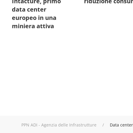
Intacture, primo
riduzione consu
data center
europeo in una
miniera attiva
PPN ADI - Agenzia delle Infrastrutture
Data center