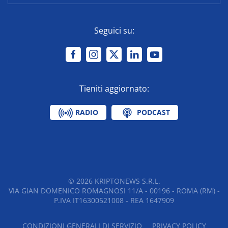
Seguici su:
Tieniti aggiornato:
RADIO
PODCAST
©
2026
KRIPTONEWS S.R.L.
VIA GIAN DOMENICO ROMAGNOSI 11/A - 00196 - ROMA (RM) -
P.IVA IT16300521008 - REA 1647909
CONDIZIONI GENERALI DI SERVIZIO
PRIVACY POLICY