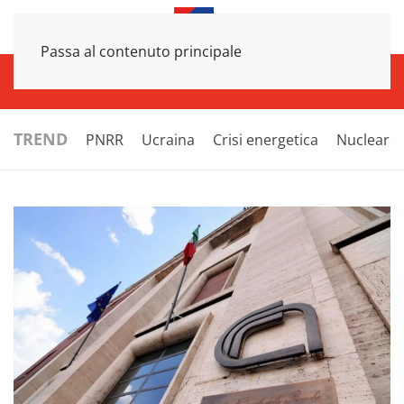
Passa al contenuto principale
INFRASTRUTTURE
ECONOMIA
ESTERI
POLITICA
NEXT
TREND
PNRR
Ucraina
Crisi energetica
Nucleare