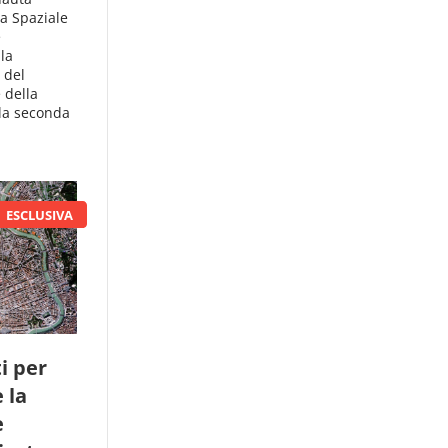
ia Spaziale
e
la
 del
 della
la seconda
ti per
 la
e