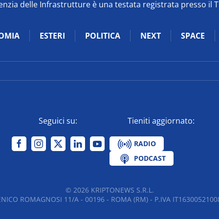
zia delle Infrastrutture è una testata registrata presso il 
OMIA
ESTERI
POLITICA
NEXT
SPACE
Seguici su:
Tieniti aggiornato:
RADIO
PODCAST
©
2026
KRIPTONEWS S.R.L.
NICO ROMAGNOSI 11/A - 00196 - ROMA (RM) - P.IVA IT16300521008