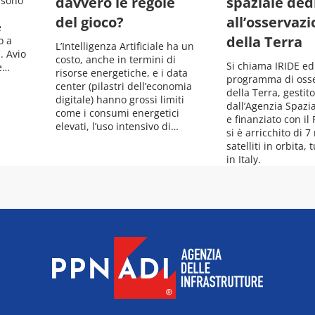
davvero le regole
spaziale ded
e sono
del gioco?
all’osservaz
e
della Terra
o a
L’Intelligenza Artificiale ha un
. Avio
costo, anche in termini di
Si chiama IRIDE ed 
ce…
risorse energetiche, e i data
programma di oss
center (pilastri dell’economia
della Terra, gestito
digitale) hanno grossi limiti
dall’Agenzia Spazia
come i consumi energetici
e finanziato con il
elevati, l’uso intensivo di…
si è arricchito di 7
satelliti in orbita,
in Italy.