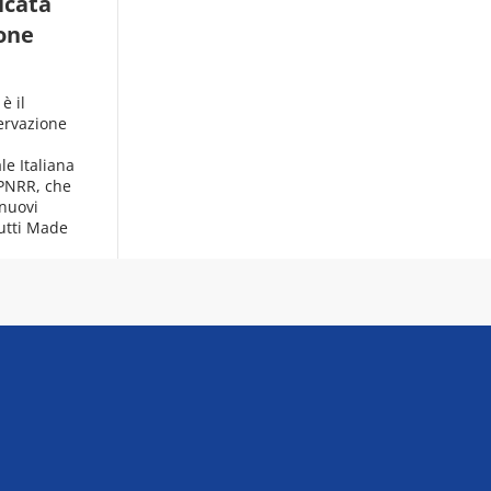
icata
ione
è il
ervazione
le Italiana
 PNRR, che
 nuovi
 tutti Made