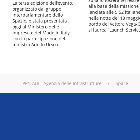
sulla ionosfera terrestr
La terza edizione dell’evento,
alla base della missione
organizzato dal gruppo
lanciata alle 5:52 italian
interparlamentare dello
nella notte del 18 maggi
Spazio, è stata presentata
bordo del vettore Vega-C
oggi al Ministero delle
si laurea “Launch Servi
Imprese e del Made in Italy,
con la partecipazione del
ministro Adolfo Urso e…
PPN ADI - Agenzia delle Infrastrutture
Space