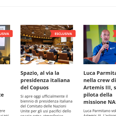
Spazio, al via la
Luca Parmit
presidenza italiana
nella crew di
del Copuos
Artemis III, 
ce
pilota della
Si apre oggi ufficialmente il
missione NA
biennio di presidenza italiana
del Comitato delle Nazioni
ere
Luca Parmitano vo
Unite per gli usi pacifici dello
lucani,
Artemis III. L’astr
spazio extra-atmosferico