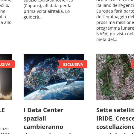
ollo,
italiano dell’Agenz
(Copuos), affidata per la
una.
Europea farà part
prima volta all’Italia. Lo
lla
dell’equipaggio del
guiderà…
da allo
prossima missione
programma lunare
NASA, prevista nel
metà del…
LE
I Data Center
Sette satelli
spaziali
IRIDE. Cresce
cambieranno
costellazion
uenze