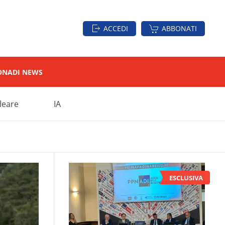
ACCEDI
ABBONATI
ON
ADI NEWS
leare
IA