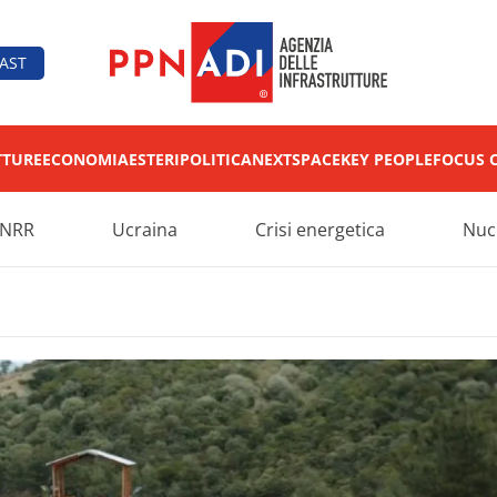
AST
TTURE
ECONOMIA
ESTERI
POLITICA
NEXT
SPACE
KEY PEOPLE
FOCUS 
NRR
Ucraina
Crisi energetica
Nuc