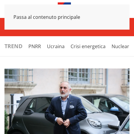
Passa al contenuto principale
INFRASTRUTTURE
ECONOMIA
ESTERI
POLITICA
NEXT
TREND
PNRR
Ucraina
Crisi energetica
Nucleare