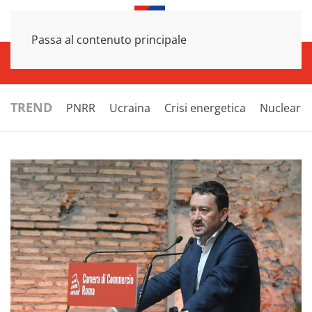
Passa al contenuto principale
INFRASTRUTTURE
ECONOMIA
ESTERI
POLITICA
NEXT
TREND
PNRR
Ucraina
Crisi energetica
Nucleare