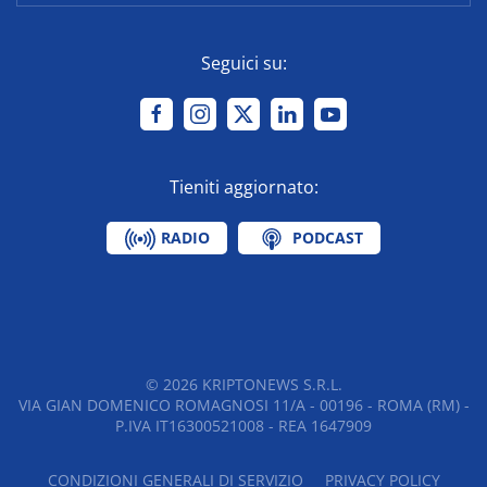
Seguici su:
Tieniti aggiornato:
RADIO
PODCAST
©
2026
KRIPTONEWS S.R.L.
VIA GIAN DOMENICO ROMAGNOSI 11/A - 00196 - ROMA (RM) -
P.IVA IT16300521008 - REA 1647909
CONDIZIONI GENERALI DI SERVIZIO
PRIVACY POLICY