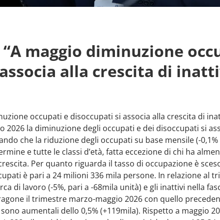
: “A maggio diminuzione occu
associa alla crescita di inatti
zione occupati e disoccupati si associa alla crescita di inatt
2026 la diminuzione degli occupati e dei disoccupati si assoc
egando che la riduzione degli occupati su base mensile (-0,1% 
mine e tutte le classi d’età, fatta eccezione di chi ha almeno
crescita. Per quanto riguarda il tasso di occupazione è sceso 
cupati è pari a 24 milioni 336 mila persone. In relazione al 
 di lavoro (-5%, pari a -68mila unità) e gli inattivi nella fas
aragone il trimestre marzo-maggio 2026 con quello precede
sono aumentali dello 0,5% (+119mila). Rispetto a maggio 202