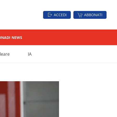
ACCEDI
ABBONATI
ON
ADI NEWS
leare
IA