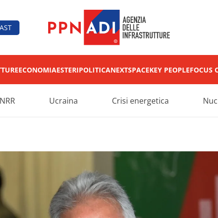
AST
TTURE
ECONOMIA
ESTERI
POLITICA
NEXT
SPACE
KEY PEOPLE
FOCUS 
NRR
Ucraina
Crisi energetica
Nuc