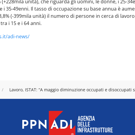
(+228mila unità), che riguarda gli uomini, le donne, i 25-34
i e i 35-49enni. Il tasso di occupazione su base annua è aumen
,8% (-399mila unità) il numero di persone in cerca di lavor
tra i 15 e i 64 anni.
.it/adi-news/
Lavoro, ISTAT: “A maggio diminuzione occupati e disoccupati si a