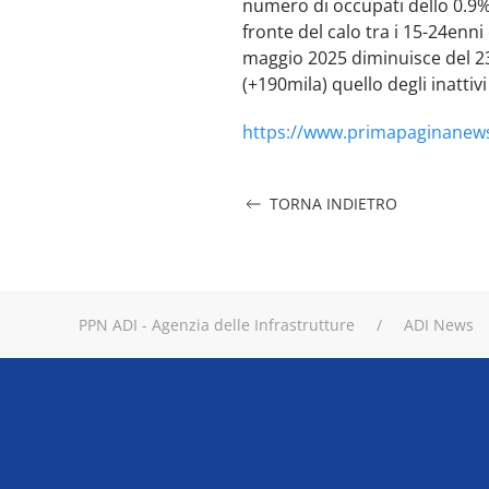
numero di occupati dello 0.9% 
fronte del calo tra i 15-24enn
maggio 2025 diminuisce del 23
(+190mila) quello degli inattivi 
https://www.primapaginanews
TORNA INDIETRO
PPN ADI - Agenzia delle Infrastrutture
ADI News