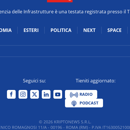
zia delle Infrastrutture è una testata registrata presso il 
OMIA
ESTERI
POLITICA
NEXT
SPACE
Seguici su:
Tieniti aggiornato:
RADIO
PODCAST
©
2026
KRIPTONEWS S.R.L.
NICO ROMAGNOSI 11/A - 00196 - ROMA (RM) - P.IVA IT16300521008