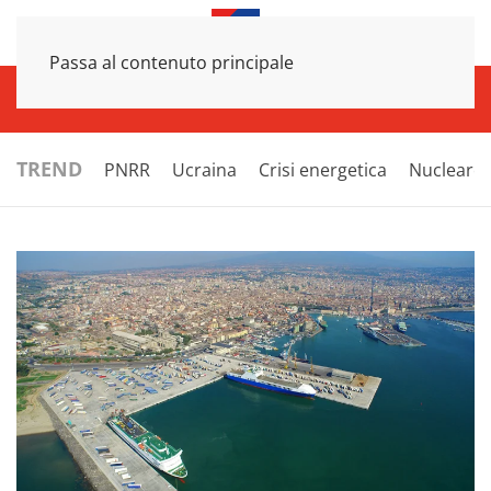
Passa al contenuto principale
INFRASTRUTTURE
ECONOMIA
ESTERI
POLITICA
NEXT
TREND
PNRR
Ucraina
Crisi energetica
Nucleare