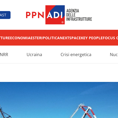
AST
TTURE
ECONOMIA
ESTERI
POLITICA
NEXT
SPACE
KEY PEOPLE
FOCUS 
NRR
Ucraina
Crisi energetica
Nuc