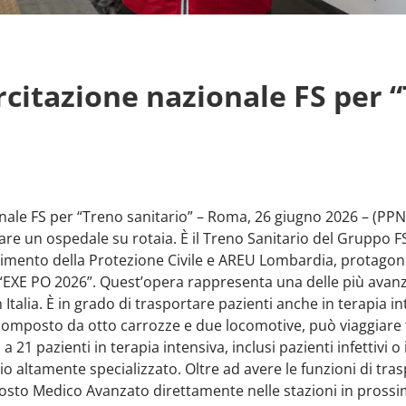
rcitazione nazionale FS per 
onale FS per “Treno sanitario” – Roma, 26 giugno 2026 – (PP
are un ospedale su rotaia. È il Treno Sanitario del Gruppo FS 
timento della Protezione Civile e AREU Lombardia, protagoni
e “EXE PO 2026”. Quest’opera rappresenta una delle più avanz
Italia. È in grado di trasportare pazienti anche in terapia int
È composto da otto carrozze e due locomotive, può viaggiare 
a 21 pazienti in terapia intensiva, inclusi pazienti infettivi 
o altamente specializzato. Oltre ad avere le funzioni di trasp
to Medico Avanzato direttamente nelle stazioni in prossimit