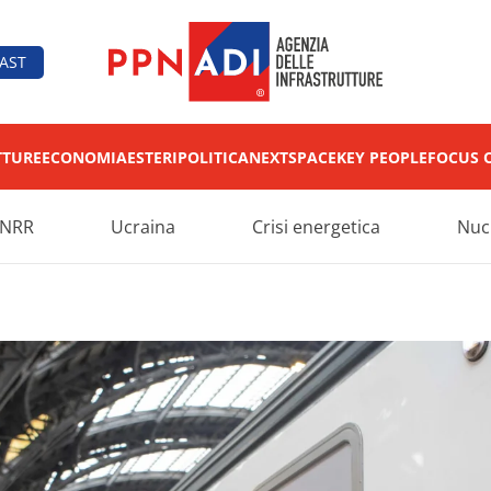
AST
TTURE
ECONOMIA
ESTERI
POLITICA
NEXT
SPACE
KEY PEOPLE
FOCUS 
NRR
Ucraina
Crisi energetica
Nuc