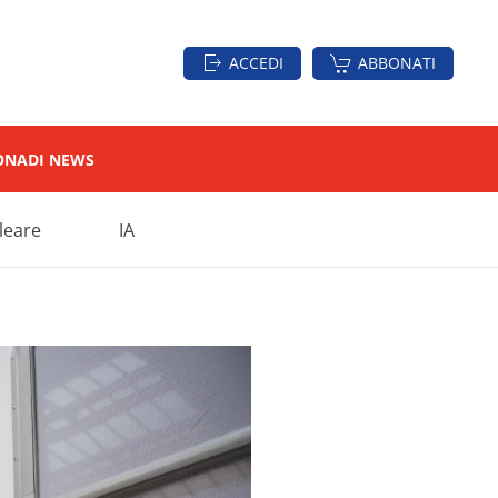
ACCEDI
ABBONATI
ON
ADI NEWS
leare
IA