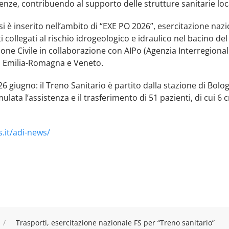
enze, contribuendo al supporto delle strutture sanitarie loca
i è inserito nell’ambito di “EXE PO 2026”, esercitazione nazi
i collegati al rischio idrogeologico e idraulico nel bacino de
one Civile in collaborazione con AIPo (Agenzia Interregionale
, Emilia-Romagna e Veneto.
l 26 giugno: il Treno Sanitario è partito dalla stazione di Bol
ata l’assistenza e il trasferimento di 51 pazienti, di cui 6 cri
.it/adi-news/
Trasporti, esercitazione nazionale FS per “Treno sanitario”