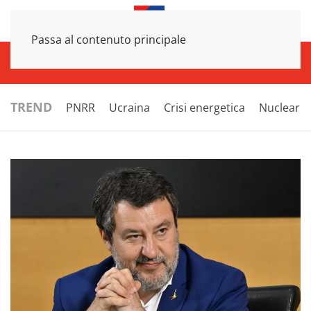
Passa al contenuto principale
INFRASTRUTTURE
ECONOMIA
ESTERI
POLITICA
NEXT
TREND
PNRR
Ucraina
Crisi energetica
Nucleare