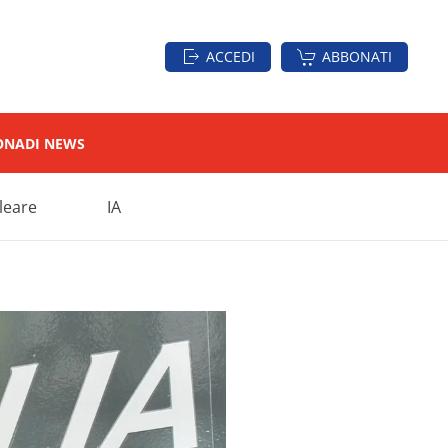
ACCEDI
ABBONATI
ON
ADI NEWS
leare
IA