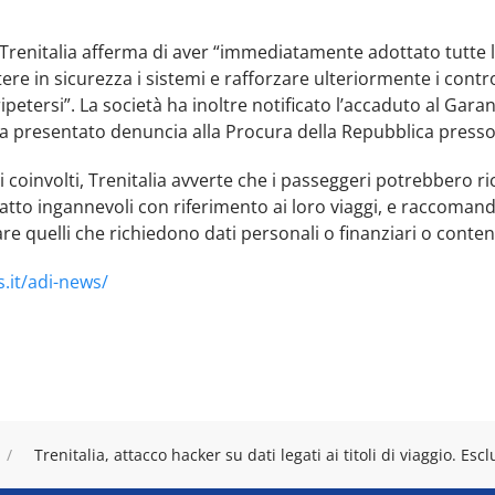
 Trenitalia afferma di aver “immediatamente adottato tutte 
e in sicurezza i sistemi e rafforzare ulteriormente i controll
ipetersi”. La società ha inoltre notificato l’accaduto al Gara
 e ha presentato denuncia alla Procura della Repubblica presso
ti coinvolti, Trenitalia avverte che i passeggeri potrebbero 
tatto ingannevoli con riferimento ai loro viaggi, e raccoman
re quelli che richiedono dati personali o finanziari o conteng
.it/adi-news/
Trenitalia, attacco hacker su dati legati ai titoli di viaggio. E