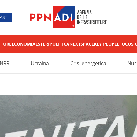
AST
TTURE
ECONOMIA
ESTERI
POLITICA
NEXT
SPACE
KEY PEOPLE
FOCUS 
NRR
Ucraina
Crisi energetica
Nuc