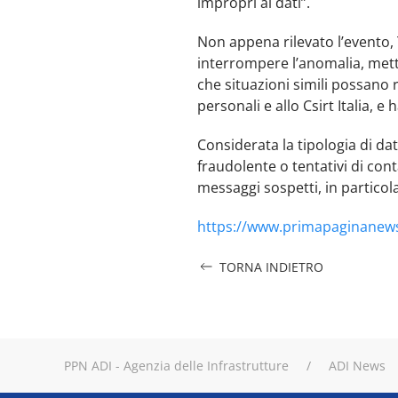
impropri ai dati”.
Non appena rilevato l’evento,
interrompere l’anomalia, metter
che situazioni simili possano r
personali e allo Csirt Italia,
Considerata la tipologia di da
fraudolente o tentativi di con
messaggi sospetti, in particola
https://www.primapaginanews
TORNA INDIETRO
PPN ADI - Agenzia delle Infrastrutture
ADI News