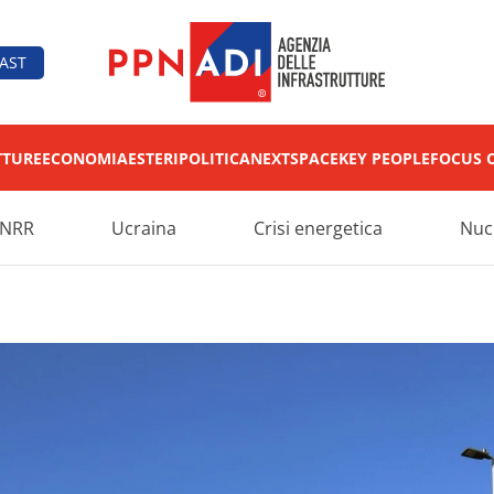
AST
TTURE
ECONOMIA
ESTERI
POLITICA
NEXT
SPACE
KEY PEOPLE
FOCUS 
NRR
Ucraina
Crisi energetica
Nuc