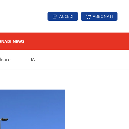
ACCEDI
ABBONATI
ON
ADI NEWS
leare
IA