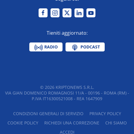
Tieniti aggiornato:
RADIO
PODCAST
©
2026
KRIPTONEWS S.R.L.
VIA GIAN DOMENICO ROMAGNOSI 11/A - 00196 - ROMA (RM) -
P.IVA IT16300521008 - REA 1647909
CONDIZIONI GENERALI DI SERVIZIO
PRIVACY POLICY
COOKIE POLICY
RICHIEDI UNA CORREZIONE
CHI SIAMO
ACCEDI