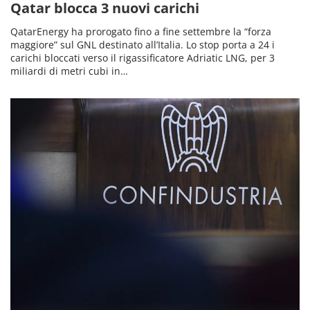
Qatar blocca 3 nuovi carichi
QatarEnergy ha prorogato fino a fine settembre la “forza
maggiore” sul GNL destinato all’Italia. Lo stop porta a 24 i
carichi bloccati verso il rigassificatore Adriatic LNG, per 3
miliardi di metri cubi in…