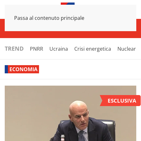
Passa al contenuto principale
INFRASTRUTTURE
ECONOMIA
ESTERI
POLITICA
NEXT
TREND
PNRR
Ucraina
Crisi energetica
Nucleare
ECONOMIA