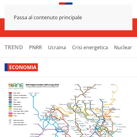
Passa al contenuto principale
INFRASTRUTTURE
ECONOMIA
ESTERI
POLITICA
NEXT
TREND
PNRR
Ucraina
Crisi energetica
Nucleare
ECONOMIA