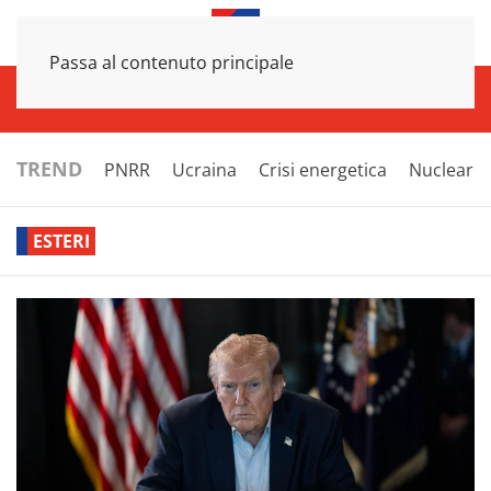
Passa al contenuto principale
INFRASTRUTTURE
ECONOMIA
ESTERI
POLITICA
NEXT
TREND
PNRR
Ucraina
Crisi energetica
Nucleare
ESTERI