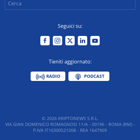
Seguici su:
Tieniti aggiornato:
RADIO
PODCAST
©
2026
KRIPTONEWS S.R.L.
VIA GIAN DOMENICO ROMAGNOSI 11/A - 00196 - ROMA (RM) -
P.IVA IT16300521008 - REA 1647909