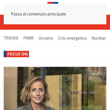
Passa al contenuto principale
INFRASTRUTTURE
ECONOMIA
ESTERI
POLITICA
NEXT
TREND
PNRR
Ucraina
Crisi energetica
Nucleare
FOCUS ON