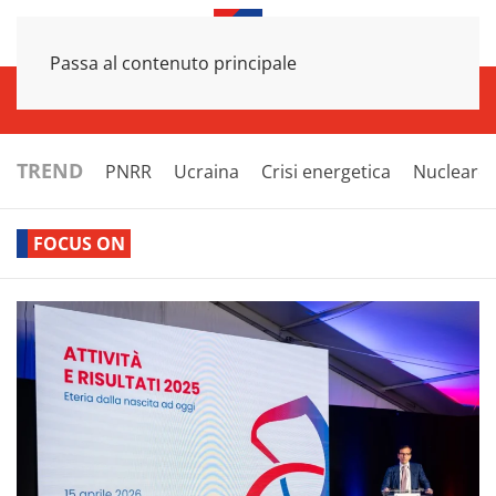
Passa al contenuto principale
INFRASTRUTTURE
ECONOMIA
ESTERI
POLITICA
NEXT
TREND
PNRR
Ucraina
Crisi energetica
Nucleare
FOCUS ON