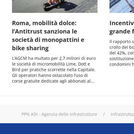
Roma, mobilità dolce:
Incentivi
l’Antitrust sanziona le
grande 
società di monopattini e
Il rapporto 
bike sharing
crollo dei b
del 42%, co
L’AGCM ha multato per 2,7 milioni di euro
sostituzione
le società di micromobilità Lime, Dott e
condomini h
Bird per pratiche scorrette nella Capitale.
Gli operatori hanno ostacolato l’uso di
corse gratuite dedicate agli abbonati al…
PPN ADI - Agenzia delle Infrastrutture
Infrastrutt