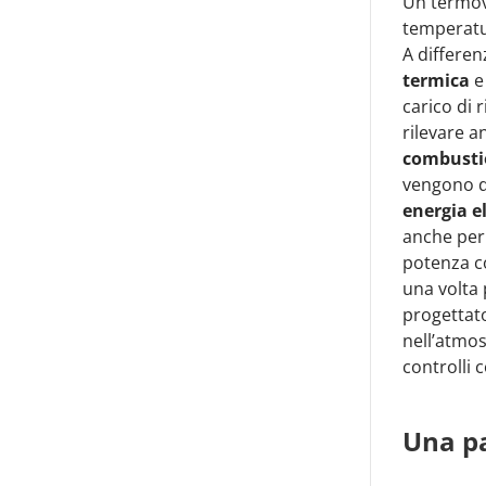
Un termova
temperatur
A differen
termica
e
carico di r
rilevare a
combusti
vengono di
energia
e
anche per 
potenza co
una volta 
progettat
nell’atmos
controlli c
Una pa