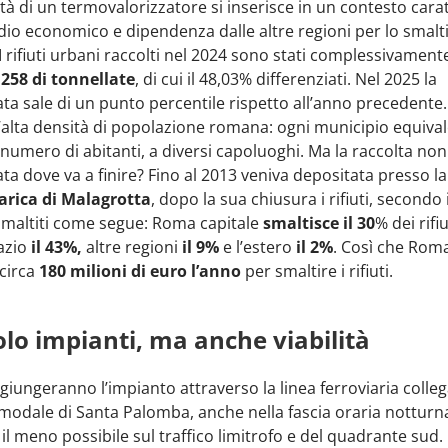
tà di un termovalorizzatore si inserisce in un contesto cara
dio economico e dipendenza dalle altre regioni per lo smal
i. I rifiuti urbani raccolti nel 2024 sono stati complessivament
,258 di tonnellate
, di cui il 48,03% differenziati. Nel 2025 la
ata sale di un punto percentile rispetto all’anno precedente
’alta densità di popolazione romana: ogni municipio equivale
 numero di abitanti, a diversi capoluoghi. Ma la raccolta non
ata dove va a finire? Fino al 2013 veniva depositata presso la
arica
di Malagrotta
, dopo la sua chiusura i rifiuti, secondo 
maltiti come segue: Roma capitale
smaltisce il 30
% dei rifiu
azio
il 43%,
altre regioni
il 9%
e l’estero
il 2%
. Così che Roma
circa
180 milioni di euro l’anno
per smaltire i rifiuti.
lo impianti, ma anche viabilità
raggiungeranno l’impianto attraverso la linea ferroviaria colleg
modale di Santa Palomba, anche nella fascia oraria notturn
il meno possibile sul traffico limitrofo e del quadrante sud. 