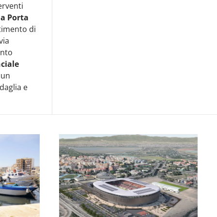
erventi
ia Porta
timento di
via
ento
ciale
 un
daglia e