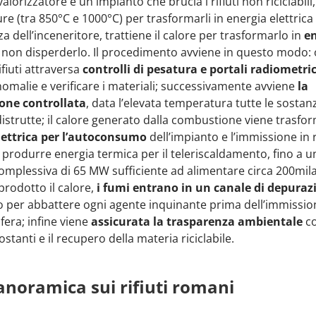
lorizzatore è un impianto che brucia i rifiuti non riciclabili,
e (tra 850°C e 1000°C) per trasformarli in energia elettrica
za dell’inceneritore, trattiene il calore per trasformarlo in
e
 non disperderlo. Il procedimento avviene in questo modo: 
ifiuti attraversa
controlli di pesatura e portali radiometric
nomalie e verificare i materiali; successivamente avviene
la
one controllata
, data l’elevata temperatura tutte le sostan
strutte; il calore generato dalla combustione viene trasfor
lettrica per l’autoconsumo
dell’impianto e l’immissione in 
produrre energia termica per il teleriscaldamento, fino a u
mplessiva di 65 MW sufficiente ad alimentare circa 200mila
prodotto il calore,
i fumi entrano in un canale di depuraz
o per abbattere ogni agente inquinante prima dell’immissio
fera; infine viene
assicurata la trasparenza ambientale
c
ostanti e il recupero della materia riciclabile.
noramica sui rifiuti romani