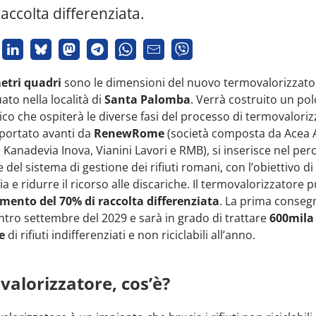
accolta differenziata.
etri quadri
sono le dimensioni del nuovo termovalorizzato
ato nella località di
Santa Palomba
. Verrà costruito un pol
ico che ospiterà le diverse fasi del processo di termovalorizz
 portato avanti da
RenewRome
(società composta da Acea 
, Kanadevia Inova, Vianini Lavori e RMB), si inserisce nel per
 del sistema di gestione dei rifiuti romani, con l’obiettivo di
a e ridurre il ricorso alle discariche. Il termovalorizzatore p
mento del 70% di raccolta differenziata
. La prima conseg
ntro settembre del 2029 e sarà in grado di trattare
600mila
e
di rifiuti indifferenziati e non riciclabili all’anno.
alorizzatore, cos’è?