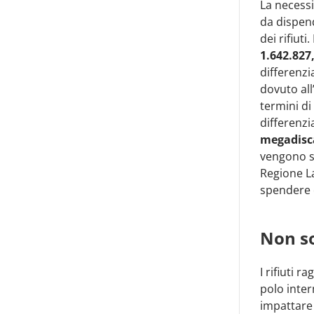
La necessi
da dispen
dei rifiut
1.642.827
differenzi
dovuto all
termini di
differenzi
megadisc
vengono s
Regione L
spendere 
Non so
I rifiuti 
polo inter
impattare 