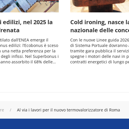
 edilizi, nel 2025 la
Cold ironing, nasce 
frenata
nazionale delle conc
stilato dall’ENEA emerge il
Con le nuove Linee guida 2026,
onus edilizi: l’Ecobonus è sceso
di Sistema Portuale dovranno 
n una netta preferenza per la
tramite gara pubblica il serviz
 degli infissi. Nel Superbonus i
spegne i motori delle navi in po
anno assorbito il 68% delle…
contratti energetici di lungo 
ure
Al via i lavori per il nuovo termovalorizzatore di Roma