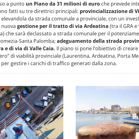
so a punto
un Piano da 31 milioni di euro
che prevede int
o fatti su tre direttrici principali:
provincializzazione di V
, elevandola da strada comunale a provinciale, con un inves
i; nuova
gestione per il tratto di via Ardeatina
(tra il GRA e 
a) che sarà declassato a strada comunale per il potenziam
 Pomezia-Santa Palomba;
adeguamento della strada provin
a e di via di Valle Caia.
Il piano si pone l’obiettivo di creare
ero” di viabilità provinciale (Laurentina, Ardeatina, Porta Me
 per gestire i carichi di traffico generati dalla zona.