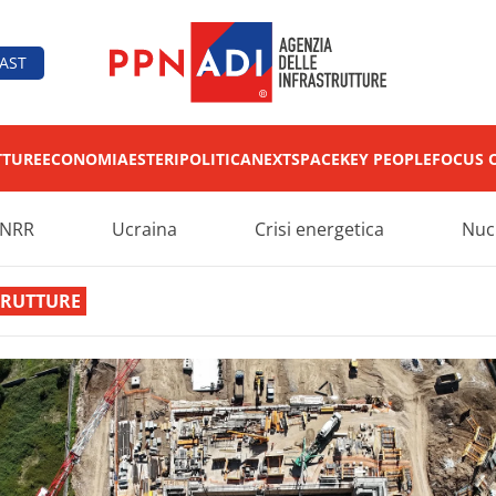
AST
TTURE
ECONOMIA
ESTERI
POLITICA
NEXT
SPACE
KEY PEOPLE
FOCUS 
NRR
Ucraina
Crisi energetica
Nuc
TRUTTURE