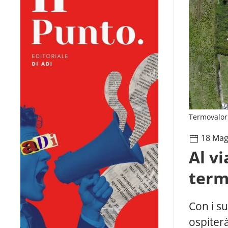
Termovalori
18 Mag
Al vi
term
Con i su
ospiterà