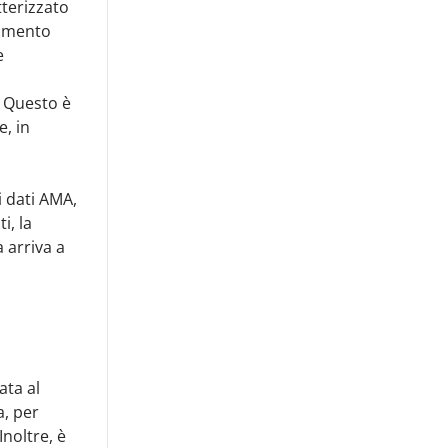
tterizzato
timento
e
. Questo è
, in
i dati AMA,
ti, la
 arriva a
ata al
a, per
Inoltre, è