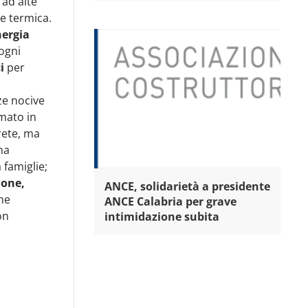
 ad alte
 e termica.
nergia
ogni
i
per
ze nocive
mato in
rete, ma
na
 famiglie;
ione,
ANCE, solidarietà a presidente
ne
ANCE Calabria per grave
on
intimidazione subita