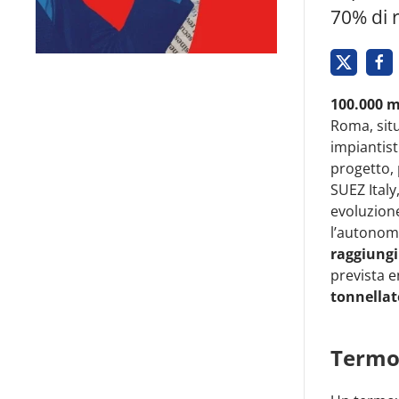
70% di r
100.000 m
Roma, situ
impiantist
progetto,
SUEZ Italy
evoluzione
l’autonomi
raggiungi
prevista e
tonnellat
Termov