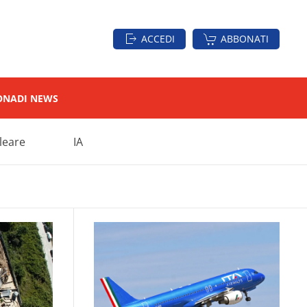
ACCEDI
ABBONATI
ON
ADI NEWS
leare
IA