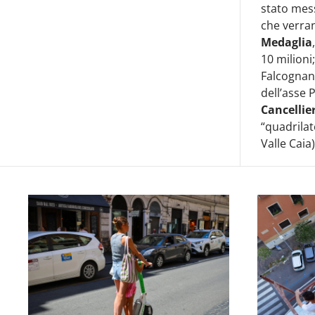
stato mes
che verrann
Medaglia
10 milion
Falcognan
dell’asse
Cancellier
“quadrilat
Valle Caia)