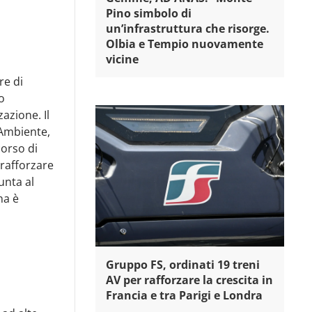
Pino simbolo di
un’infrastruttura che risorge.
Olbia e Tempio nuovamente
vicine
re di
o
azione. Il
Ambiente,
corso di
 rafforzare
unta al
na è
Gruppo FS, ordinati 19 treni
AV per rafforzare la crescita in
Francia e tra Parigi e Londra