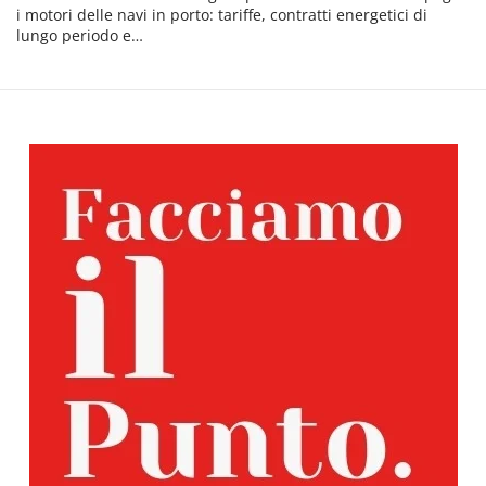
i motori delle navi in porto: tariffe, contratti energetici di
lungo periodo e…