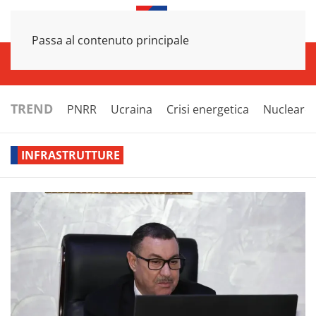
Passa al contenuto principale
INFRASTRUTTURE
ECONOMIA
ESTERI
POLITICA
NEXT
TREND
PNRR
Ucraina
Crisi energetica
Nucleare
INFRASTRUTTURE