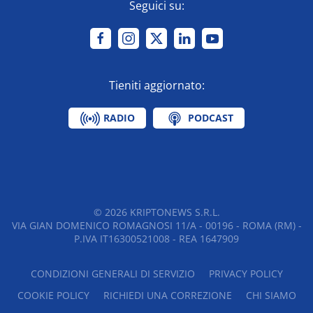
Seguici su:
Tieniti aggiornato:
RADIO
PODCAST
©
2026
KRIPTONEWS S.R.L.
VIA GIAN DOMENICO ROMAGNOSI 11/A - 00196 - ROMA (RM) -
P.IVA IT16300521008 - REA 1647909
CONDIZIONI GENERALI DI SERVIZIO
PRIVACY POLICY
COOKIE POLICY
RICHIEDI UNA CORREZIONE
CHI SIAMO