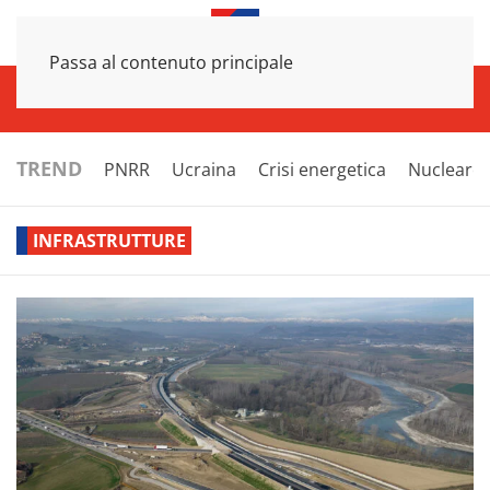
Passa al contenuto principale
INFRASTRUTTURE
ECONOMIA
ESTERI
POLITICA
NEXT
TREND
PNRR
Ucraina
Crisi energetica
Nucleare
INFRASTRUTTURE