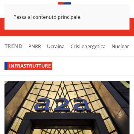
Passa al contenuto principale
INFRASTRUTTURE
ECONOMIA
ESTERI
POLITICA
NEXT
TREND
PNRR
Ucraina
Crisi energetica
Nucleare
INFRASTRUTTURE