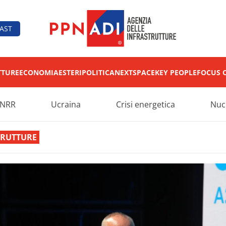
AST
TTURE
ECONOMIA
ESTERI
POLITICA
NEXT
SPACE
KEY PEOPLE
FOCUS 
NRR
Ucraina
Crisi energetica
Nuc
TRUTTURE