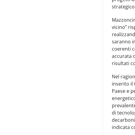
strategico 
Mazzoncini
vicino” ri
realizzand
saranno in
coerenti c
accurata d
risultati c
Nel ragio
inserito i
Paese e pe
energetico
prevalent
di tecnolo
decarboniz
indicata c