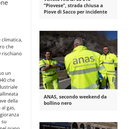
one
“Piovese”, strada chiusa a
Piove di Sacco per incidente
 climatica,
ro che
 rischiano
so un
040 che
dustriale
allineata
ANAS, secondo weekend da
ave della
bollino nero
 al gas,
ggioranza
e su
 nel piano