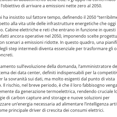
l’obiettivo di arrivare a emissioni nette zero al 2050.​
 ha insistito sul fattore tempo, definendo il 2050 “terribil
spetto alla vita utile delle infrastrutture energetiche che oggi
o. Cabine elettriche e reti che entrano in funzione in questi
fatti ancora operative nel 2050, imponendo scelte progettu
on scenari a emissioni ridotte. In questo quadro, una pianif
egli step intermedi diventa essenziale per trasformare gli ob
oncreti.
namento sull’evoluzione della domanda, l’amministratore d
l tema dei data center, definiti indispensabili per la competiti
r la sovranità sui dati, ma molto esigenti dal punto di vista
. Il rischio, nel breve periodo, è che il loro fabbisogno ven
emente da generazione termoelettrica, rendendo cruciale l
gie di carbon capture and storage e nuove soluzioni per
zare un’energia necessaria ad alimentare l’intelligenza artif
ome principale driver di crescita dei consumi elettrici.​