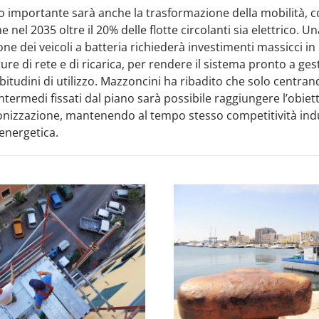
 importante sarà anche la trasformazione della mobilità, 
he nel 2035 oltre il 20% delle flotte circolanti sia elettrico. U
ne dei veicoli a batteria richiederà investimenti massicci in
ture di rete e di ricarica, per rendere il sistema pronto a ges
abitudini di utilizzo. Mazzoncini ha ribadito che solo centran
ntermedi fissati dal piano sarà possibile raggiungere l’obiett
onizzazione, mantenendo al tempo stesso competitività indu
energetica.​