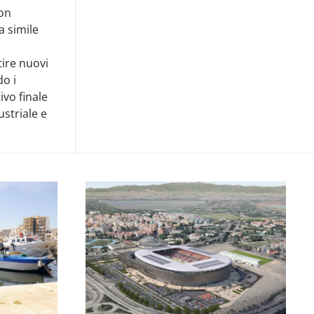
con
na simile
tire nuovi
do i
ivo finale
striale e