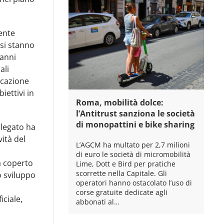
mente
 si stanno
 anni
ali
icazione
iettivi in
Roma, mobilità dolce:
l’Antitrust sanziona le società
di monopattini e bike sharing
elegato ha
vità del
L’AGCM ha multato per 2,7 milioni
di euro le società di micromobilità
ga coperto
Lime, Dott e Bird per pratiche
scorrette nella Capitale. Gli
o sviluppo
operatori hanno ostacolato l’uso di
corse gratuite dedicate agli
iciale,
abbonati al…