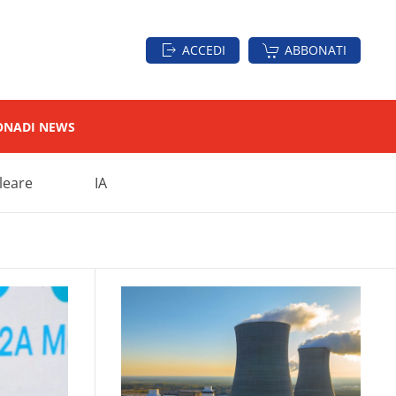
ACCEDI
ABBONATI
ON
ADI NEWS
leare
IA