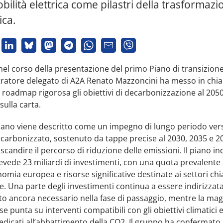
bilità elettrica come pilastri della trasformazi
ica.
nel corso della presentazione del primo Piano di transizione
tratore delegato di A2A Renato Mazzoncini ha messo in chia
roadmap rigorosa gli obiettivi di decarbonizzazione al 2050
sulla carta.
piano viene descritto come un impegno di lungo periodo ver
arbonizzato, sostenuto da tappe precise al 2030, 2035 e 2
candire il percorso di riduzione delle emissioni. Il piano in
evede 23 miliardi di investimenti, con una quota prevalente 
nomia europea e risorse significative destinate ai settori chi
e. Una parte degli investimenti continua a essere indirizzata
to ancora necessario nella fase di passaggio, mentre la ma
rse punta su interventi compatibili con gli obiettivi climatici 
edicati all’abbattimento della CO2. Il gruppo ha confermato