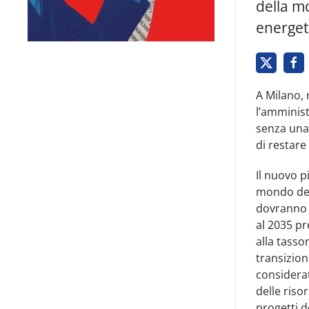
della mo
energet
A Milano, 
l’amminis
senza una 
di restare 
Il nuovo 
mondo dec
dovranno s
al 2035 pr
alla tasso
transizion
considera
delle riso
progetti d