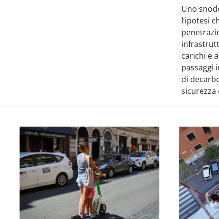
Uno snodo
l’ipotesi c
penetrazio
infrastrut
carichi e 
passaggi i
di decarb
sicurezza 