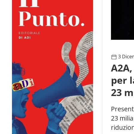
3 Dice
A2A,
per 
23 m
Presenta
23 milia
riduzion