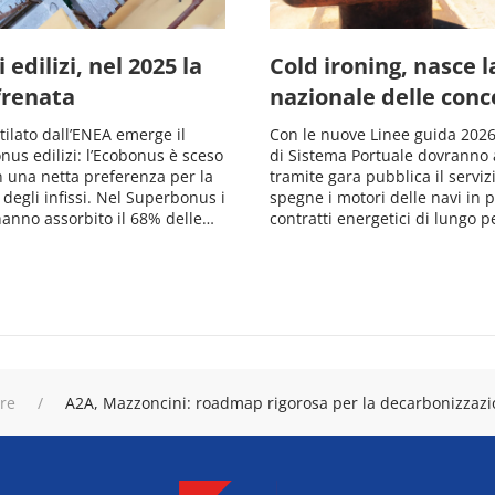
 edilizi, nel 2025 la
Cold ironing, nasce 
frenata
nazionale delle conc
stilato dall’ENEA emerge il
Con le nuove Linee guida 2026,
onus edilizi: l’Ecobonus è sceso
di Sistema Portuale dovranno 
n una netta preferenza per la
tramite gara pubblica il serviz
 degli infissi. Nel Superbonus i
spegne i motori delle navi in po
anno assorbito il 68% delle…
contratti energetici di lungo 
ure
A2A, Mazzoncini: roadmap rigorosa per la decarbonizzazio