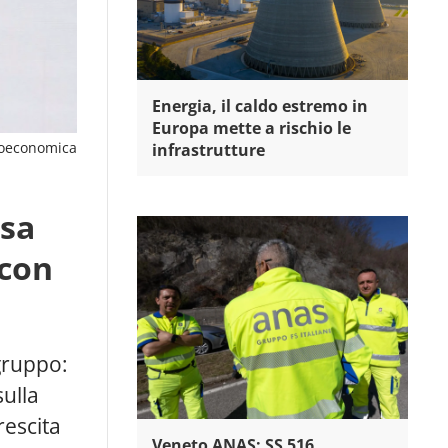
Energia, il caldo estremo in
Europa mette a rischio le
oeconomica
infrastrutture
osa
 con
 gruppo:
sulla
rescita
Veneto ANAS: SS 516