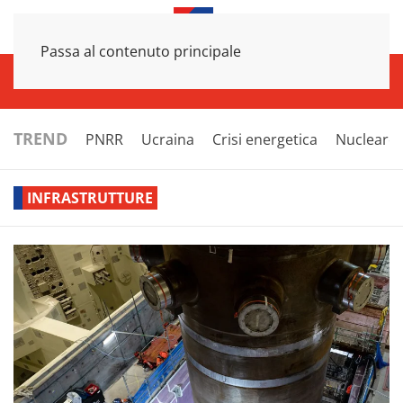
Passa al contenuto principale
INFRASTRUTTURE
ECONOMIA
ESTERI
POLITICA
NEXT
TREND
PNRR
Ucraina
Crisi energetica
Nucleare
INFRASTRUTTURE