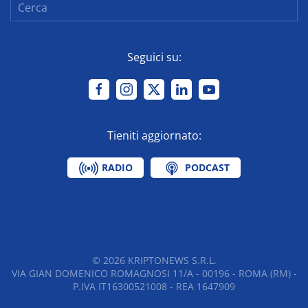
Seguici su:
Tieniti aggiornato:
RADIO
PODCAST
©
2026
KRIPTONEWS S.R.L.
VIA GIAN DOMENICO ROMAGNOSI 11/A - 00196 - ROMA (RM) -
P.IVA IT16300521008 - REA 1647909