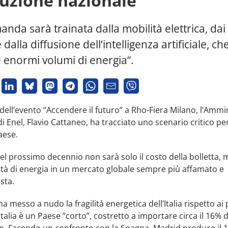
uzione nazionale”
nda sarà trainata dalla mobilità elettrica, dai
 dalla diffusione dell’intelligenza artificiale, ch
e enormi volumi di energia”.
dell’evento “Accendere il futuro” a Rho-Fiera Milano, l’Ammi
i Enel, Flavio Cattaneo, ha tracciato uno scenario critico per
aese.
 del prossimo decennio non sarà solo il costo della bolletta, 
ità di energia in un mercato globale sempre più affamato e
sta.
a messo a nudo la fragilità energetica dell’Italia rispetto ai
’Italia è un Paese “corto”, costretto a importare circa il 16% 
o. Facendo un confronto con la Spagna, Madrid produce il 1