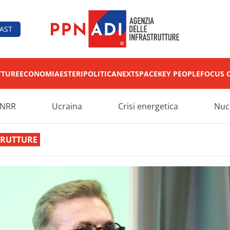
AST
TTURE
ECONOMIA
ESTERI
POLITICA
NEXT
SPACE
KEY PEOPLE
FOCUS 
NRR
Ucraina
Crisi energetica
Nuc
TRUTTURE