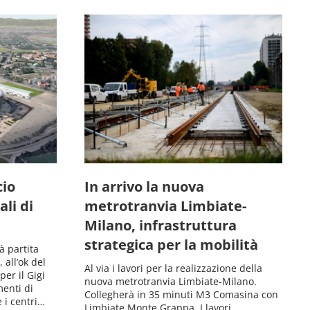
cio
In arrivo la nuova
li di
metrotranvia Limbiate-
Milano, infrastruttura
strategica per la mobilità
à partita
 all’ok del
Al via i lavori per la realizzazione della
per il Gigi
nuova metrotranvia Limbiate-Milano.
menti di
Collegherà in 35 minuti M3 Comasina con
 i centri…
Limbiate Monte Grappa. I lavori