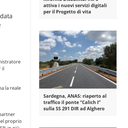
attiva i nuovi servizi digitali
per il Progetto di vita
 data
e
nistratore
 il
ma la reale
Sardegna, ANAS: riaperto al
traffico il ponte “Calich I”
sulla SS 291 DIR ad Alghero
 partner
del proprio
5% in più