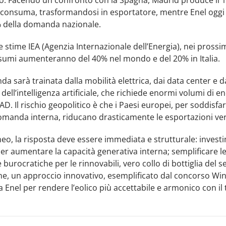
 consuma, trasformandosi in esportatore, mentre Enel oggi
% della domanda nazionale.
 stime IEA (Agenzia Internazionale dell’Energia), nei prossim
nsumi aumenteranno del 40% nel mondo e del 20% in Italia.
a sarà trainata dalla mobilità elettrica, dai data center e d
 dell’intelligenza artificiale, che richiede enormi volumi di en
’AD. Il rischio geopolitico è che i Paesi europei, per soddisfar
manda interna, riducano drasticamente le esportazioni verso
eo, la risposta deve essere immediata e strutturale: invest
er aumentare la capacità generativa interna; semplificare l
burocratiche per le rinnovabili, vero collo di bottiglia del s
ine, un approccio innovativo, esemplificato dal concorso Wi
a Enel per rendere l’eolico più accettabile e armonico con il t