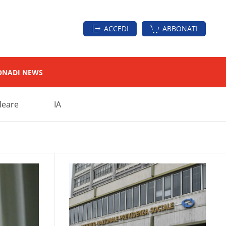
ACCEDI
ABBONATI
ON
ADI NEWS
leare
IA