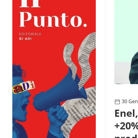
30 Gen
Enel
+20%,