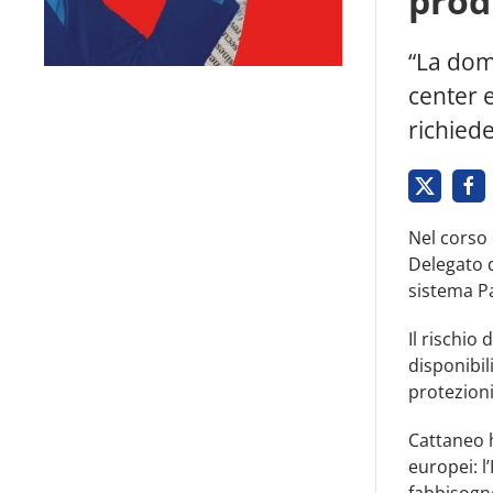
prod
“La doma
center e
richied
Nel corso 
Delegato d
sistema P
Il rischio
disponibil
protezioni
Cattaneo h
europei: l
fabbisogn