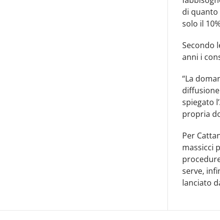
di quanto
solo il 10
Secondo le
anni i co
“La domand
diffusione
spiegato l
propria do
Per Cattan
massicci p
procedure 
serve, inf
lanciato d