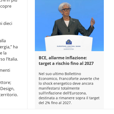
 copre
i dieci
alla
ergia,” ha
e la
BCE, allarme inflazione:
 l’Italia.
target a rischio fino al 2027
imenti
Nel suo ultimo Bollettino
e
Economico, Francoforte avverte che
ettore;
lo shock energetico deve ancora
nDesign,
manifestarsi totalmente
sull’inflazione dell’Eurozona,
erritorio.
destinata a rimanere sopra il target
del 2% fino al 2027.