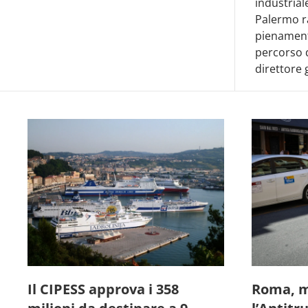
industrial
Palermo ra
pienamente
percorso d
direttore 
Il CIPESS approva i 358
Roma, m