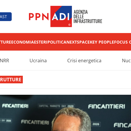
AST
TTURE
ECONOMIA
ESTERI
POLITICA
NEXT
SPACE
KEY PEOPLE
FOCUS 
NRR
Ucraina
Crisi energetica
Nuc
TRUTTURE