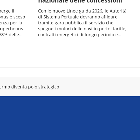
nazionale delle concessioni
merge il
Con le nuove Linee guida 2026, le Autorità
bonus è sceso
di Sistema Portuale dovranno affidare
enza per la
tramite gara pubblica il servizio che
 Superbonus i
spegne i motori delle navi in porto: tariffe,
 68% delle…
contratti energetici di lungo periodo e…
lermo diventa polo strategico