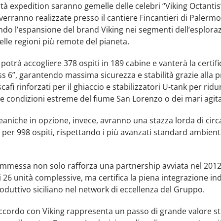
tà expedition saranno gemelle delle celebri “Viking Octantis”
 verranno realizzate presso il cantiere Fincantieri di Palermo
do l’espansione del brand Viking nei segmenti dell’esplora
elle regioni più remote del pianeta.
potrà accogliere 378 ospiti in 189 cabine e vanterà la certif
ss 6”, garantendo massima sicurezza e stabilità grazie alla 
scafi rinforzati per il ghiaccio e stabilizzatori U-tank per ridurr
e condizioni estreme del fiume San Lorenzo o dei mari agita
eaniche in opzione, invece, avranno una stazza lorda di circ
 per 998 ospiti, rispettando i più avanzati standard ambienta
mmessa non solo rafforza una partnership avviata nel 201
 26 unità complessive, ma certifica la piena integrazione ind
roduttivo siciliano nel network di eccellenza del Gruppo.
ccordo con Viking rappresenta un passo di grande valore st