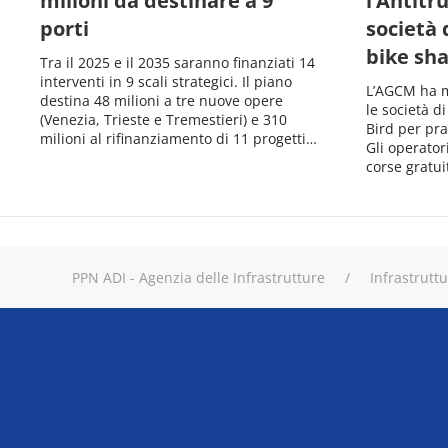
milioni da destinare a 9
l’Antitr
porti
società 
bike sha
Tra il 2025 e il 2035 saranno finanziati 14
interventi in 9 scali strategici. Il piano
L’AGCM ha mu
destina 48 milioni a tre nuove opere
le società d
(Venezia, Trieste e Tremestieri) e 310
Bird per pra
milioni al rifinanziamento di 11 progetti…
Gli operator
corse gratui
PPN ADI - Agenzia delle Infrastrutture
Infrastrutt