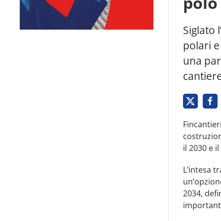
polo
Siglato 
polari 
una part
cantiere
Fincantier
costruzio
il 2030 e i
L’intesa tr
un’opzione
2034, def
important