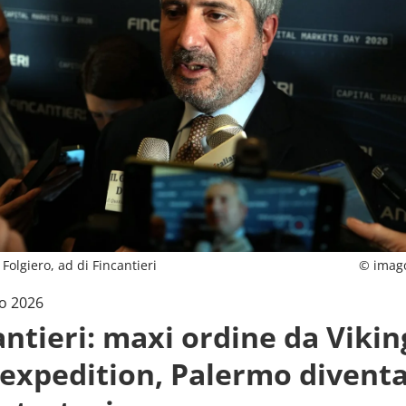
Folgiero, ad di Fincantieri
© imag
o 2026
antieri: maxi ordine da Vikin
 expedition, Palermo divent