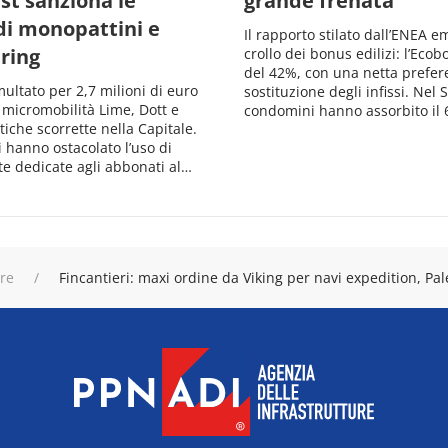
ust sanziona le
grande frenata
di monopattini e
Il rapporto stilato dall’ENEA e
ring
crollo dei bonus edilizi: l’Eco
del 42%, con una netta prefer
ltato per 2,7 milioni di euro
sostituzione degli infissi. Nel
i micromobilità Lime, Dott e
condomini hanno assorbito il
tiche scorrette nella Capitale.
i hanno ostacolato l’uso di
te dedicate agli abbonati al…
ure
Fincantieri: maxi ordine da Viking per navi expedition, Pa