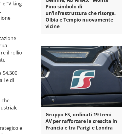
Gemme, AD ANAS: “Monte
 e “Viking
Pino simbolo di
,
un’infrastruttura che risorge.
zione
Olbia e Tempio nuovamente
vicine
icazione
prua
e il rollio
ti.
a 54.300
li e di
2 che
ustriale
Gruppo FS, ordinati 19 treni
AV per rafforzare la crescita in
Francia e tra Parigi e Londra
rategico e