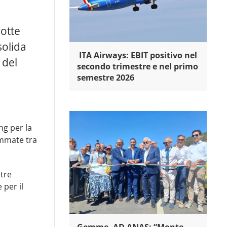
rotte
solida
ITA Airways: EBIT positivo nel
 del
secondo trimestre e nel primo
semestre 2026
ng per la
ammate tra
ltre
 per il