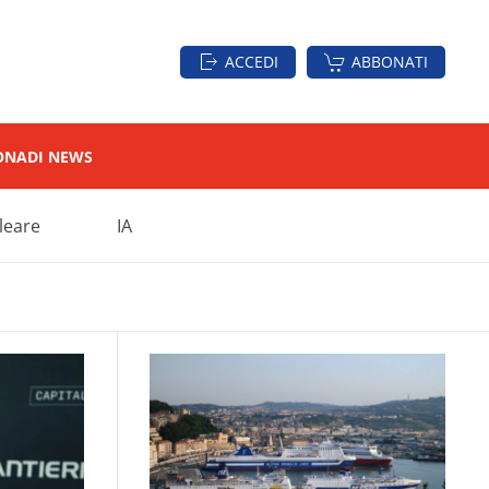
ACCEDI
ABBONATI
ON
ADI NEWS
leare
IA