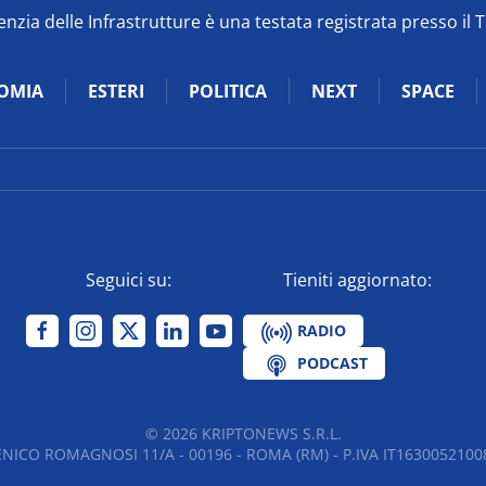
zia delle Infrastrutture è una testata registrata presso il 
OMIA
ESTERI
POLITICA
NEXT
SPACE
Seguici su:
Tieniti aggiornato:
RADIO
PODCAST
©
2026
KRIPTONEWS S.R.L.
NICO ROMAGNOSI 11/A - 00196 - ROMA (RM) - P.IVA IT16300521008