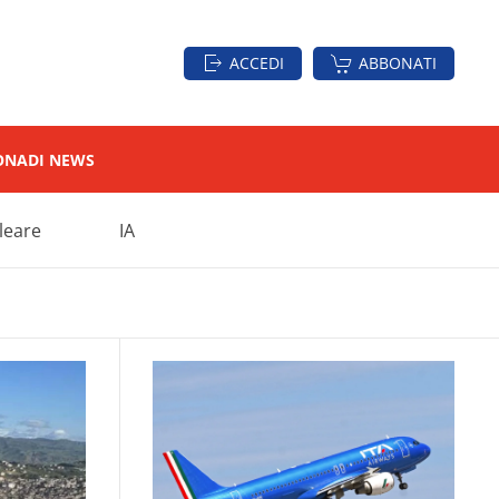
ACCEDI
ABBONATI
ON
ADI NEWS
leare
IA