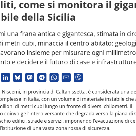
liti, come si monitora il gig
bile della Sicilia
i una frana antica e gigantesca, stimata in cir
di metri cubi, minaccia il centro abitato: geologi
i lavorano insieme per misurare ogni millimetro
o e decidere il futuro di case e infrastrutture
i Niscemi, in provincia di Caltanissetta, è considerata una de
omplesse in Italia, con un volume di materiale instabile che 
milioni di metri cubi lungo un fronte di diversi chilometri. Il
coinvolge l’intero versante che degrada verso la piana di 
schio edifici, strade e servizi, imponendo l’evacuazione di ce
 l’istituzione di una vasta zona rossa di sicurezza.