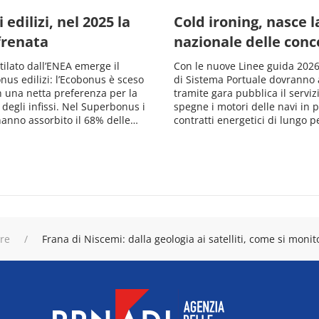
 edilizi, nel 2025 la
Cold ironing, nasce 
frenata
nazionale delle conc
stilato dall’ENEA emerge il
Con le nuove Linee guida 2026,
onus edilizi: l’Ecobonus è sceso
di Sistema Portuale dovranno 
n una netta preferenza per la
tramite gara pubblica il serviz
 degli infissi. Nel Superbonus i
spegne i motori delle navi in po
anno assorbito il 68% delle…
contratti energetici di lungo 
ure
Frana di Niscemi: dalla geologia ai satelliti, come si monito