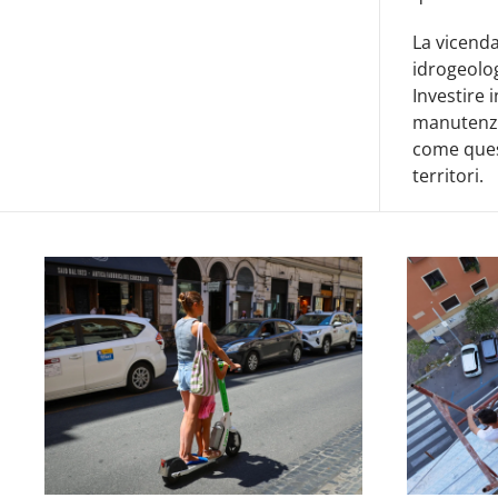
La vicenda
idrogeolog
Investire 
manutenzio
come quest
territori.