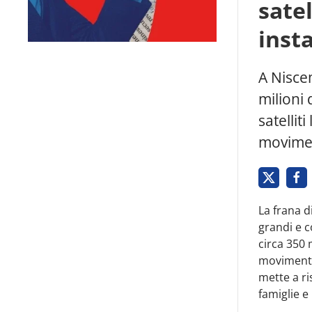
satel
insta
A Niscem
milioni 
satellit
moviment
La frana d
grandi e c
circa 350 
movimento 
mette a ri
famiglie e