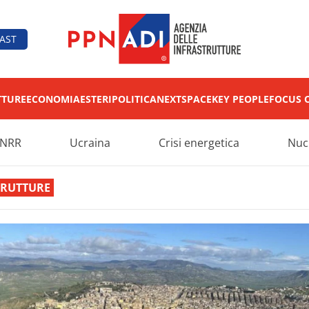
AST
TTURE
ECONOMIA
ESTERI
POLITICA
NEXT
SPACE
KEY PEOPLE
FOCUS 
NRR
Ucraina
Crisi energetica
Nuc
TRUTTURE