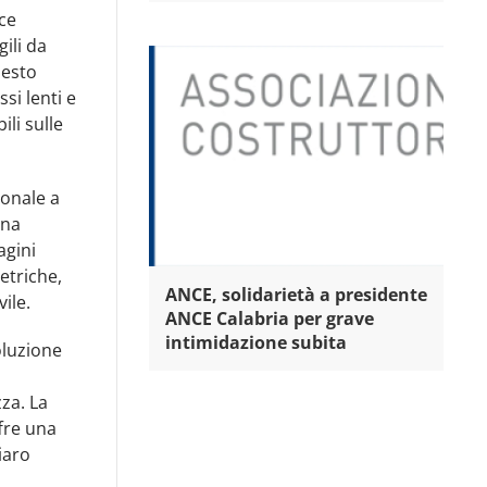
cce
gili da
uesto
si lenti e
li sulle
ionale a
ana
agini
etriche,
ANCE, solidarietà a presidente
ile.
ANCE Calabria per grave
intimidazione subita
oluzione
zza. La
fre una
iaro