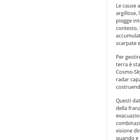
Le cause a
argillose, 
piogge int
contesto, 
accumulati
scarpate e
Per gestir
terra è st
Cosmo-SkyM
radar capa
costruendo
Questi dat
della fran
evacuazion
combinazio
visione di
quando e d