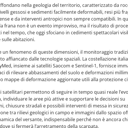
ffondano nella geologia del territorio, caratterizzato da ro
livelli gessosi e sedimenti facilmente deformabili, resi più fra
ense e da interventi antropici non sempre compatibili. In q
la frana non è un evento improvviso, ma il risultato di proces
 nel tempo, che oggi sfociano in cedimenti spettacolari visibi
 sulle abitazioni.
e un fenomeno di queste dimensioni, il monitoraggio tradiz
ato affiancato dalle tecnologie spaziali. La costellazione itali
ed, insieme ai satelliti Saocom e Sentinel-1, fornisce imm
ci di rilevare abbassamenti del suolo e deformazioni millim
 mappe di deformazione aggiornate utili alla protezione civ
i satellitari permettono di seguire in tempo quasi reale l’ev
a, individuare le aree più attive e supportare le decisioni su
i, chiusure stradali e possibili interventi di messa in sicure
ne tra rilievi geologici in campo e immagini dallo spazio of
namica del versante, indispensabile perché non è ancora ch
ove si fermerà l’arretramento della scarpata.