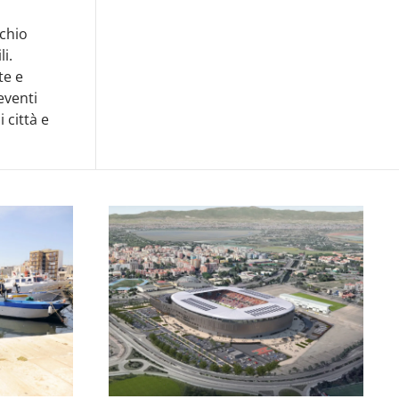
schio
i.
te e
eventi
 città e