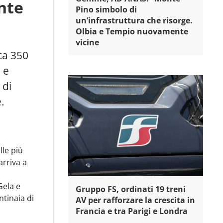
ante
Pino simbolo di
un’infrastruttura che risorge.
Olbia e Tempio nuovamente
vicine
ca 350
 e
 di
.
lle più
arriva a
Gela e
Gruppo FS, ordinati 19 treni
ntinaia di
AV per rafforzare la crescita in
Francia e tra Parigi e Londra