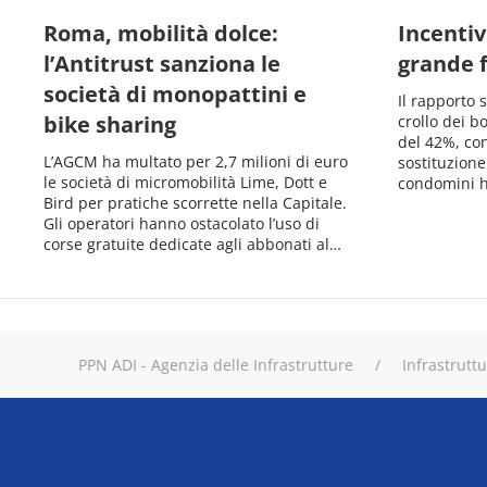
Roma, mobilità dolce:
Incentivi
l’Antitrust sanziona le
grande 
società di monopattini e
Il rapporto 
bike sharing
crollo dei b
del 42%, co
L’AGCM ha multato per 2,7 milioni di euro
sostituzione
le società di micromobilità Lime, Dott e
condomini h
Bird per pratiche scorrette nella Capitale.
Gli operatori hanno ostacolato l’uso di
corse gratuite dedicate agli abbonati al…
PPN ADI - Agenzia delle Infrastrutture
Infrastrutt