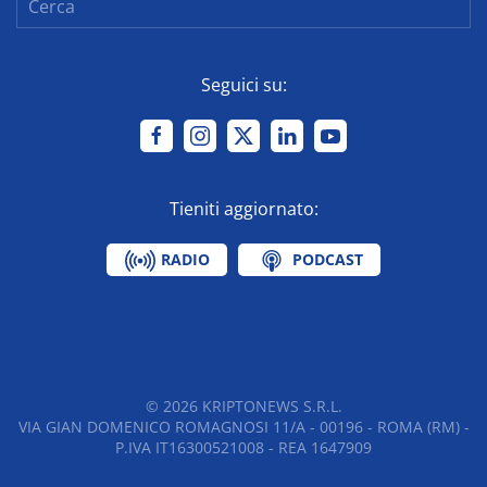
Seguici su:
Tieniti aggiornato:
RADIO
PODCAST
©
2026
KRIPTONEWS S.R.L.
VIA GIAN DOMENICO ROMAGNOSI 11/A - 00196 - ROMA (RM) -
P.IVA IT16300521008 - REA 1647909