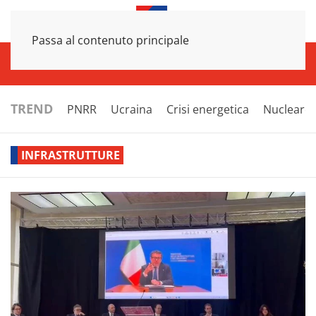
Passa al contenuto principale
INFRASTRUTTURE
ECONOMIA
ESTERI
POLITICA
NEXT
TREND
PNRR
Ucraina
Crisi energetica
Nucleare
INFRASTRUTTURE