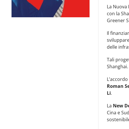
La Nuova B
con la Sh
Greener S
Il finanzi
sviluppare
delle infra
Tali proge
Shanghai.
L’accordo 
Roman S
Li
.
La
New D
Cina e Sud
sostenibil