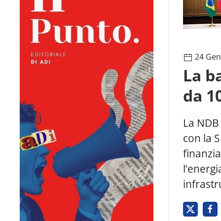
24 Gen
La b
da 10
La NDB 
con la 
finanzi
l’energi
infrastr