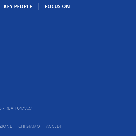
KEY PEOPLE
FOCUS ON
 - REA 1647909
ZIONE
CHI SIAMO
ACCEDI