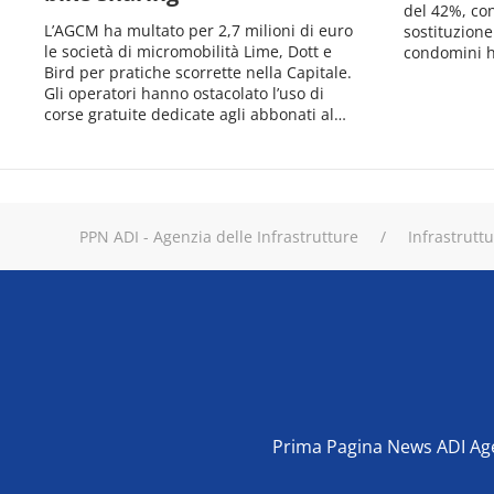
del 42%, co
L’AGCM ha multato per 2,7 milioni di euro
sostituzione
le società di micromobilità Lime, Dott e
condomini h
Bird per pratiche scorrette nella Capitale.
Gli operatori hanno ostacolato l’uso di
corse gratuite dedicate agli abbonati al…
PPN ADI - Agenzia delle Infrastrutture
Infrastrutt
Prima Pagina News ADI Agen