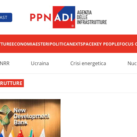
AST
TTURE
ECONOMIA
ESTERI
POLITICA
NEXT
SPACE
KEY PEOPLE
FOCUS 
NRR
Ucraina
Crisi energetica
Nuc
TRUTTURE