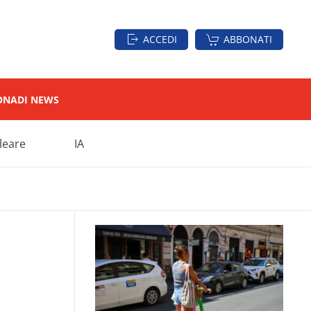
ACCEDI
ABBONATI
ON
ADI NEWS
leare
IA