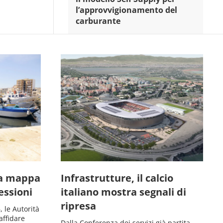
l’approvvigionamento del
carburante
la mappa
Infrastrutture, il calcio
essioni
italiano mostra segnali di
ripresa
 le Autorità
affidare
Dalla Conferenza dei servizi già partita