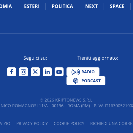
OMIA
ESTERI
POLITICA
NEXT
SPACE
Seguici su:
Tieniti aggiornato:
RADIO
PODCAST
©
2026
KRIPTONEWS S.R.L.
NICO ROMAGNOSI 11/A - 00196 - ROMA (RM) - P.IVA IT16300521008
VIZIO
PRIVACY POLICY
COOKIE POLICY
RICHIEDI UNA CORRE