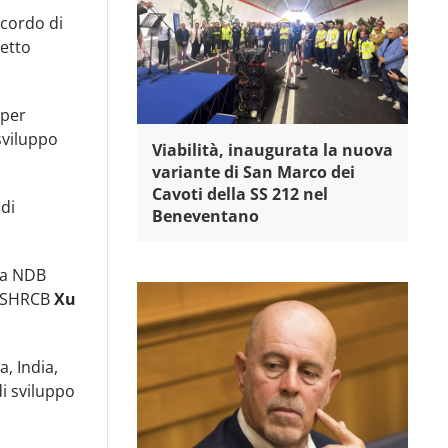
ccordo di
getto
 per
sviluppo
Viabilità, inaugurata la nuova
variante di San Marco dei
Cavoti della SS 212 nel
 di
Beneventano
lla NDB
a SHRCB
Xu
a, India,
di sviluppo