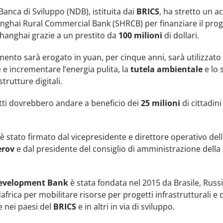
anca di Sviluppo (NDB), istituita dai
BRICS
, ha stretto un a
anghai Rural Commercial Bank (SHRCB) per finanziare il pro
hanghai grazie a un prestito da
100 milioni
di dollari.
amento sarà erogato in yuan, per cinque anni, sarà utilizzato
 e incrementare l’energia pulita, la
tutela ambientale
e lo 
strutture digitali.
tti dovrebbero andare a beneficio dei
25 milioni
di cittadini
è stato firmato dal vicepresidente e direttore operativo de
erov
e dal presidente del consiglio di amministrazione dell
evelopment Bank
è stata fondata nel 2015 da Brasile, Russi
africa per mobilitare risorse per progetti infrastrutturali e 
e nei paesi del
BRICS
e in altri in via di sviluppo.