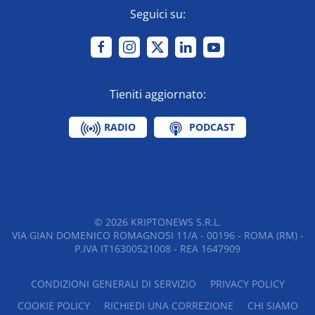
Seguici su:
Tieniti aggiornato:
RADIO
PODCAST
©
2026
KRIPTONEWS S.R.L.
VIA GIAN DOMENICO ROMAGNOSI 11/A - 00196 - ROMA (RM) -
P.IVA IT16300521008 - REA 1647909
CONDIZIONI GENERALI DI SERVIZIO
PRIVACY POLICY
COOKIE POLICY
RICHIEDI UNA CORREZIONE
CHI SIAMO