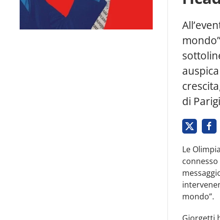
All’even
mondo”,
sottolin
auspica
crescita
di Parigi
Le Olimpia
connesso p
messaggio 
intervenen
mondo”.
Giorgetti 