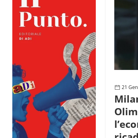
21 Gen
Mila
Olim
l’ec
rica