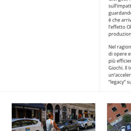
sull’impatt
guardando
è che arri
l’effetto 
produzione,
Nel ragion
di opere e
più effici
Giochi. Il
un’acceler
“legacy” su