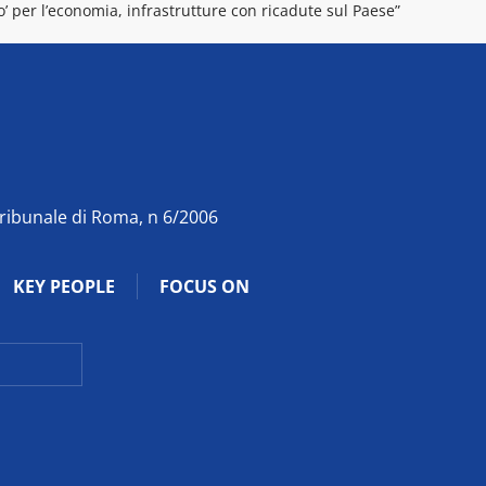
’ per l’economia, infrastrutture con ricadute sul Paese”
Tribunale di Roma, n 6/2006
KEY PEOPLE
FOCUS ON