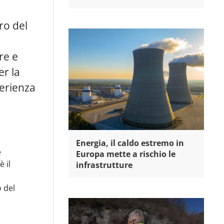
tro del
re e
er la
perienza
Energia, il caldo estremo in
e
Europa mette a rischio le
 il
infrastrutture
o del