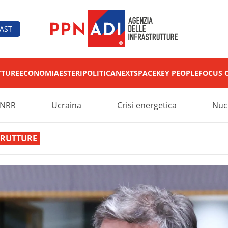
AST
TTURE
ECONOMIA
ESTERI
POLITICA
NEXT
SPACE
KEY PEOPLE
FOCUS 
NRR
Ucraina
Crisi energetica
Nuc
TRUTTURE