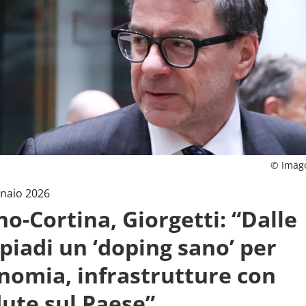
© Imag
naio 2026
no-Cortina, Giorgetti: “Dalle
piadi un ‘doping sano’ per
onomia, infrastrutture con
dute sul Paese”