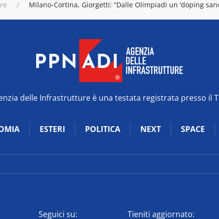
ure
Milano-Cortina, Giorgetti: “Dalle Olimpiadi un ‘doping sano
zia delle Infrastrutture è una testata registrata presso il 
OMIA
ESTERI
POLITICA
NEXT
SPACE
Seguici su:
Tieniti aggiornato: