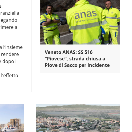
e,
ranziella
llegando
rimere a
a l’insieme
Veneto ANAS: SS 516
e rendere
“Piovese”, strada chiusa a
e dopo i
Piove di Sacco per incidente
l’effetto