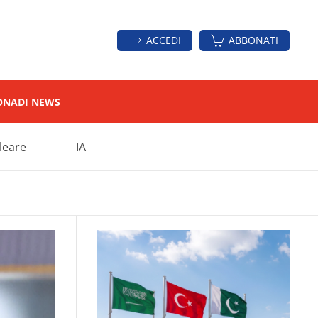
ACCEDI
ABBONATI
ON
ADI NEWS
leare
IA