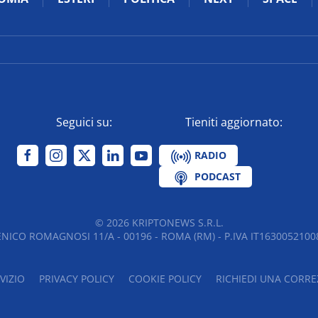
Seguici su:
Tieniti aggiornato:
RADIO
PODCAST
©
2026
KRIPTONEWS S.R.L.
NICO ROMAGNOSI 11/A - 00196 - ROMA (RM) - P.IVA IT16300521008
VIZIO
PRIVACY POLICY
COOKIE POLICY
RICHIEDI UNA CORRE