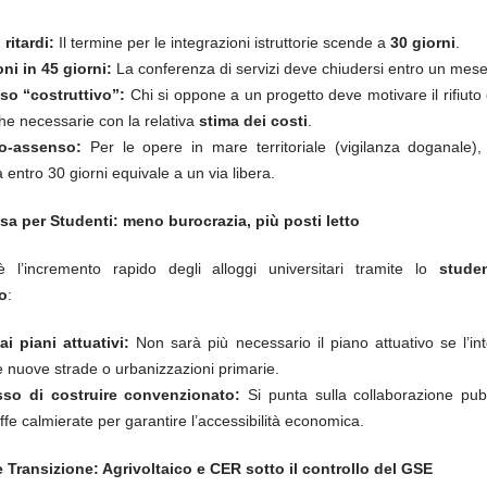
 ritardi:
Il termine per le integrazioni istruttorie scende a
30 giorni
.
ni in 45 giorni:
La conferenza di servizi deve chiudersi entro un mes
so “costruttivo”:
Chi si oppone a un progetto deve motivare il rifiuto 
he necessarie con la relativa
stima dei costi
.
io-assenso:
Per le opere in mare territoriale (vigilanza doganale)
a entro 30 giorni equivale a un via libera.
sa per Studenti: meno burocrazia, più posti letto
 è l’incremento rapido degli alloggi universitari tramite lo
stude
o
:
i piani attuativi:
Non sarà più necessario il piano attuativo se l’in
e nuove strade o urbanizzazioni primarie.
so di costruire convenzionato:
Si punta sulla collaborazione pubb
iffe calmierate per garantire l’accessibilità economica.
e Transizione: Agrivoltaico e CER sotto il controllo del GSE