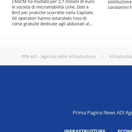
L’AGCM ha multato per 2,7 milioni di euro
sostituzione
le società di micromobilità Lime, Dott e
condomini h
Bird per pratiche scorrette nella Capitale.
Gli operatori hanno ostacolato l’uso di
corse gratuite dedicate agli abbonati al…
PPN ADI - Agenzia delle Infrastrutture
Infrastrutt
Prima Pagina News ADI Agen
INFRASTRUTTURE
ECON