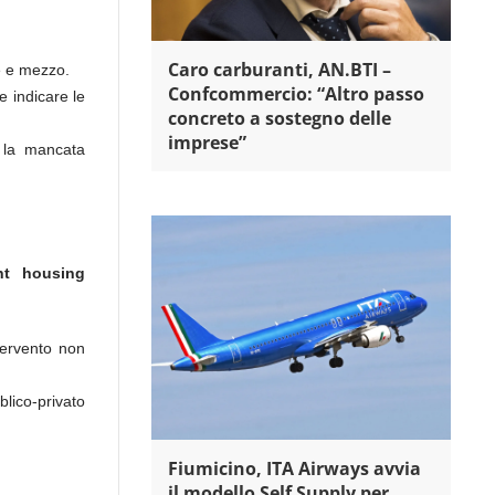
Caro carburanti, AN.BTI –
e e mezzo.
Confcommercio: “Altro passo
e indicare le
concreto a sostegno delle
imprese”
, la mancata
nt housing
tervento non
lico-privato
Fiumicino, ITA Airways avvia
il modello Self Supply per