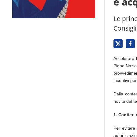
e ac
Le princ
Consigli
Accelerare l
Piano Nazion
provvedimen
incentivi per
Dalla confer
novità del t
1. Cantieri
Per evitare 
autorizzazio