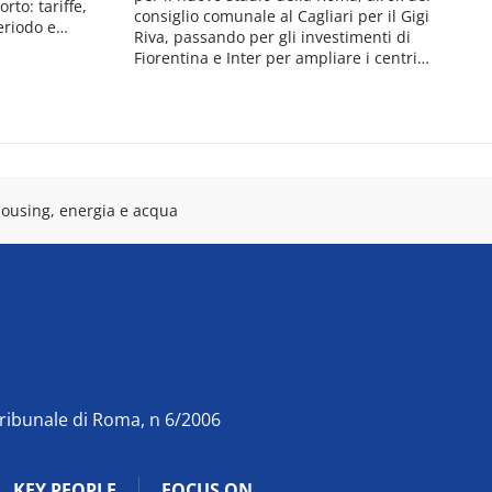
rto: tariffe,
consiglio comunale al Cagliari per il Gigi
periodo e…
Riva, passando per gli investimenti di
Fiorentina e Inter per ampliare i centri…
 housing, energia e acqua
Tribunale di Roma, n 6/2006
KEY PEOPLE
FOCUS ON