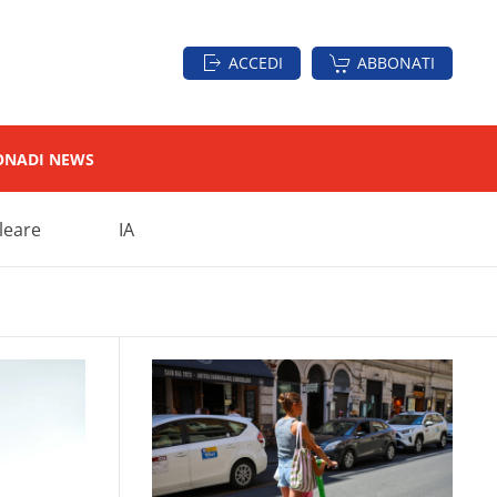
ACCEDI
ABBONATI
ON
ADI NEWS
leare
IA