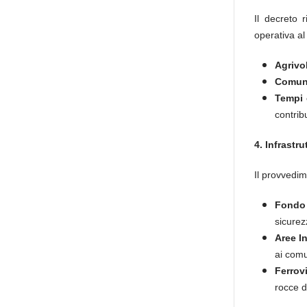
Il decreto 
operativa a
Agrivo
Comuni
Tempi 
contrib
4. Infrastr
Il provvedim
Fondo 
sicurezz
Aree I
ai comu
Ferrovi
rocce d