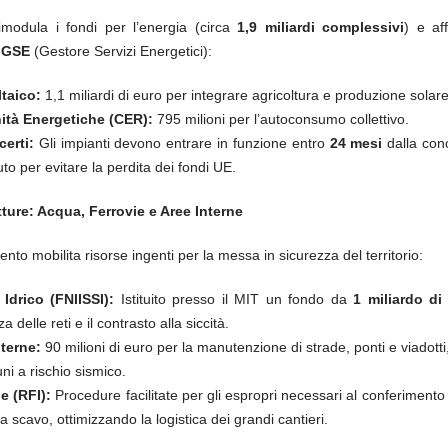
rimodula i fondi per l’energia (circa
1,9 miliardi complessivi
) e af
l
GSE
(Gestore Servizi Energetici):
ltaico:
1,1 miliardi di euro per integrare agricoltura e produzione solare
tà Energetiche (CER):
795 milioni per l’autoconsumo collettivo.
certi:
Gli impianti devono entrare in funzione entro
24 mesi
dalla con
uto per evitare la perdita dei fondi UE.
utture: Acqua, Ferrovie e Aree Interne
ento mobilita risorse ingenti per la messa in sicurezza del territorio:
Idrico (FNIISSI):
Istituito presso il MIT un fondo da
1 miliardo di
a delle reti e il contrasto alla siccità.
nterne:
90 milioni di euro per la manutenzione di strade, ponti e viadotti,
ni a rischio sismico.
e (RFI):
Procedure facilitate per gli espropri necessari al conferimento 
a scavo, ottimizzando la logistica dei grandi cantieri.