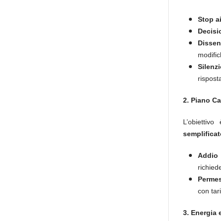
Stop ai
Decisio
Dissen
modific
Silenz
rispost
2. Piano Ca
L’obiettivo
semplificat
Addio a
richied
Permes
con tar
3. Energia 