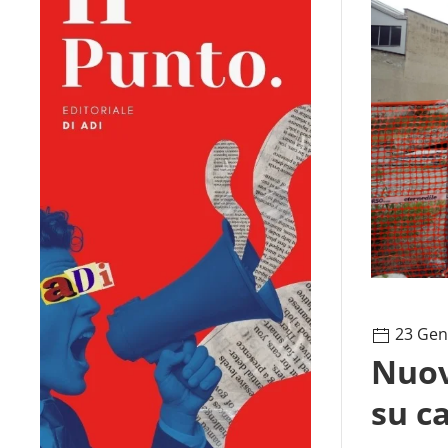
23 Gen
Nuov
su c