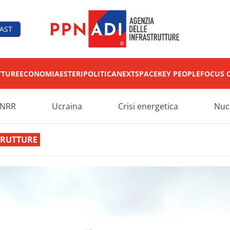
AST
TTURE
ECONOMIA
ESTERI
POLITICA
NEXT
SPACE
KEY PEOPLE
FOCUS 
NRR
Ucraina
Crisi energetica
Nuc
TRUTTURE