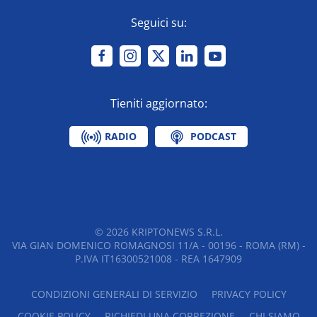
Seguici su:
Tieniti aggiornato:
RADIO
PODCAST
©
2026
KRIPTONEWS S.R.L.
VIA GIAN DOMENICO ROMAGNOSI 11/A - 00196 - ROMA (RM) -
P.IVA IT16300521008 - REA 1647909
CONDIZIONI GENERALI DI SERVIZIO
PRIVACY POLICY
COOKIE POLICY
RICHIEDI UNA CORREZIONE
CHI SIAMO