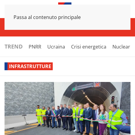
Passa al contenuto principale
INFRASTRUTTURE
ECONOMIA
ESTERI
POLITICA
NEXT
TREND
PNRR
Ucraina
Crisi energetica
Nucleare
INFRASTRUTTURE