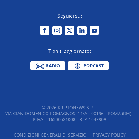
Seguici su:
Tieniti aggiornato:
RADIO
PODCAST
©
2026
KRIPTONEWS S.R.L.
VIA GIAN DOMENICO ROMAGNOSI 11/A - 00196 - ROMA (RM) -
P.IVA IT16300521008 - REA 1647909
CONDIZIONI GENERALI DI SERVIZIO
PRIVACY POLICY