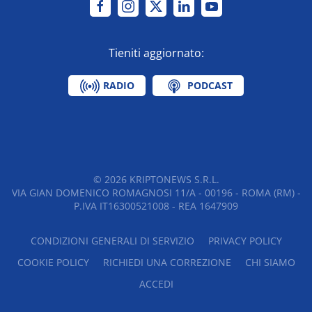
Tieniti aggiornato:
RADIO
PODCAST
©
2026
KRIPTONEWS S.R.L.
VIA GIAN DOMENICO ROMAGNOSI 11/A - 00196 - ROMA (RM) -
P.IVA IT16300521008 - REA 1647909
CONDIZIONI GENERALI DI SERVIZIO
PRIVACY POLICY
COOKIE POLICY
RICHIEDI UNA CORREZIONE
CHI SIAMO
ACCEDI