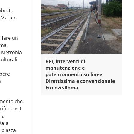
oberto
, Matteo
a fare un
oma,
a Metronia
ulturali –
RFI, interventi di
manutenzione e
opere
potenziamento su linee
Direttissima e convenzionale
n
Firenze-Roma
omento che
iferia est
lla
te a
 piazza