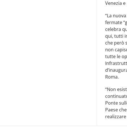
Venezia e
“La nuova 
fermate “g
celebra qu
qui, tutti
che però s
non capisco
tutte le o
Infrastrut
d’inaugura
Roma.
“Non esist
continuato
Ponte sull
Paese che 
realizzare