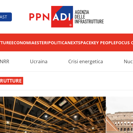
AST
TTURE
ECONOMIA
ESTERI
POLITICA
NEXT
SPACE
KEY PEOPLE
FOCUS 
NRR
Ucraina
Crisi energetica
Nuc
TRUTTURE