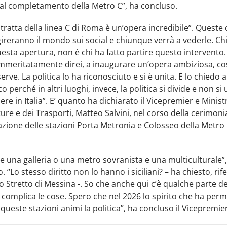
 al completamento della Metro C”, ha concluso.
tratta della linea C di Roma è un’opera incredibile”. Quest
ireranno il mondo sui social e chiunque verrà a vederle. Chi
esta apertura, non è chi ha fatto partire questo intervento
 immeritatamente direi, a inaugurare un’opera ambiziosa, co
erve. La politica lo ha riconosciuto e si è unita. E lo chiedo a
 perché in altri luoghi, invece, la politica si divide e non si 
pere in Italia”. E’ quanto ha dichiarato il Vicepremier e Minist
ture e dei Trasporti, Matteo Salvini, nel corso della cerimoni
zione delle stazioni Porta Metronia e Colosseo della Metro 
e una galleria o una metro sovranista e una multiculturale”
. “Lo stesso diritto non lo hanno i siciliani? – ha chiesto, rif
o Stretto di Messina -. So che anche qui c’è qualche parte d
complica le cose. Spero che nel 2026 lo spirito che ha perm
 queste stazioni animi la politica”, ha concluso il Vicepremier