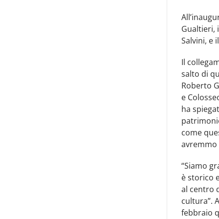
All’inaug
Gualtieri,
Salvini, e 
Il collega
salto di q
Roberto Gu
e Colosseo
ha spiegat
patrimonio
come ques
avremmo m
“Siamo gr
è storico 
al centro 
cultura”. 
febbraio q