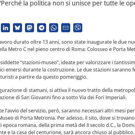
 “Perché la politica non si unisce per tutte le op
avoro durato oltre 13 anni, sono state inaugurate le due n
ella Metro C nel pieno centro di Roma: Colosseo e Porta Met
siddette “stazioni-museo”, ideate per valorizzare i tantissim
ci emersi durante la costruzione. Le due stazioni saranno fr
e turisti a partire da questo pomeriggio.
gurazione di stamani, si attiva il nuovo tratto della metropo
tazione di San Giovanni fino a sotto Via dei Fori Imperiali.
 l’avvio del servizio, però, saranno necessari altri mesi pe
l Museo di Porta Metronia. Per adesso, il sito, dove si trovano
 epoca romana, della prima metà del II secolo d.C., la Dom
 e la casa del centurione, sarà ancora chiuso al pubblico.