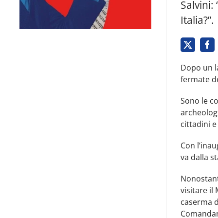
Salvini:
Italia?”.
Dopo un l
fermate d
Sono le co
archeologi
cittadini 
Con l’inau
va dalla s
Nonostante
visitare i
caserma di
Comandante