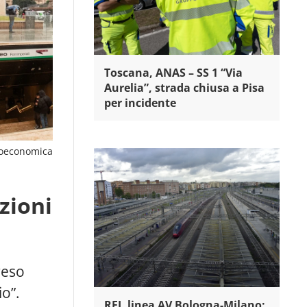
Toscana, ANAS – SS 1 “Via
Aurelia”, strada chiusa a Pisa
per incidente
oeconomica
zioni
reso
o”.
RFI, linea AV Bologna-Milano: