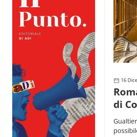
16 Dic
Roma
di C
Gualtier
possibi