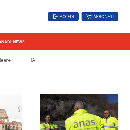
ACCEDI
ABBONATI
ON
ADI NEWS
leare
IA