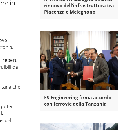
ere in
rinnovo dell’infrastruttura tra
Piacenza e Melegnano
uove
ronia.
i reperti
uibili da
litana che
FS Engineering firma accordo
con ferrovie della Tanzania
r poter
 la
us del