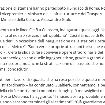
urazione di stamani hanno partecipato il Sindaco di Roma, R
 il Vicepremier e Ministro delle Infrastrutture e dei Trasporti
il Ministro della Cultura, Alessandro Giuli.
mento tra le linee C e B a Colosseo, inaugurato quest’oggi, “f
ualità al nostro servizio metropolitano”. Così il Sindaco di R
altieri, in occasione dell’inaugurazione delle stazioni Port
 della Metro C. “Sono vere e proprie attrazioni turistiche e c
o – . C’era la sfida di fare convivere opere straordinarie del
 archeologico con quelle ingegneristiche, grazie a grandi 
ta riscopriamo anche la stratificazione del passato che no
ai conosciuto”.
ati per il lavoro di squadra che ha reso possibile questo m
e straordinario – ha continuato Gualtieri-, connettiamo la per
della città e portiamo i romani nei luoghi più meravigliosi de
A Porta Metronia, ha aggiunto, “il museo aprirà probabilmen
uando saranno terminati gli allestimenti”. “Già guardiamo a