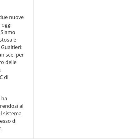
e due nuove
 oggi
. Siamo
stosa e
 Gualtieri:
unisce, per
ro delle
a
C di
, ha
erendosi al
el sistema
esso di
.