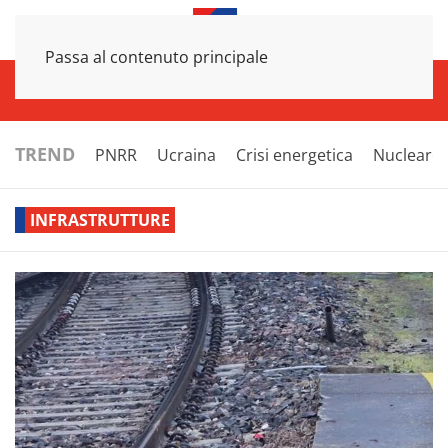
Passa al contenuto principale
INFRASTRUTTURE
ECONOMIA
ESTERI
POLITICA
NEXT
TREND
PNRR
Ucraina
Crisi energetica
Nucleare
INFRASTRUTTURE